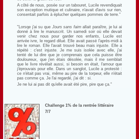
A côté de nous, posée sur un tabouret, Lucile revendiquait
son exception mutique et culinaire, n'avait d'avis sur rien,
consentait parfois à éplucher quelques pommes de terre."
"Lorsqe j'ai su que
Jours sans faim
allait paraître, je lui ai
donné à lire le manuscrit. Un samedi soir où elle devait
venir chez nous pour garder nos enfants, Lucile est
arrivée ivre, le regard dilué. Elle avait passé l'après-midi à
lire le roman. Elle l'avait trouvé beau mais injuste. Elle a
répété : c'est injuste. Je me suis isolée avec elle, j'ai
tenté de lui dire que je comprenais que cela puisse être
douloureux, que j'en étais désolée, mais il me semblait
que le livre révélait aussi, si besoin en était, l'amour que
j'éprouvais pour elle. Dans un sanglot, Lucile a protesté :
ce n'était pas vrai, même au pire de la torpeur, elle n'était
pas comme ça. Je l'ai regardé, j'ai dit : si.
Je ne lui ai pas dit qu'elle avait été pire, pire que ça."
Challenge 1% de la rentrée littéraire
7/7