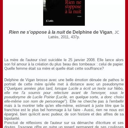
Rien ne s'oppose à la nuit
de Delphine de Vigan
, JC
Lattès, 2011, 437p.
La mère de l'auteur s'est suicidée le 25 janvier 2008. Elle lance alors
son fol amour à la création du plus beau des tombeaux : celui de papier.
Quelle femme était sa mère et quelle était cette souffrance?
Delphine de Vigan brosse avec une belle émotion dénuée de pathos le
portrait de cette mère qu'elle met à distance avec un pseudonyme
(
"Quelques années plus tard, lorsque Lucile a écrit un texte sur Nébo,
elle me l'a soumis pour relecture avant de l'envoyer, sous le
pseudonyme de Lucile Poirier (Lucile, en quelque sorte, a donc choisi
elle-même son nom de personnage
"). Elle ne cherche pas à l'embellir
mais à la montrer telle qu'en elle-même, estimant à juste titre que la
franchise est le plus bel hommage à lui faire - Aussi, rien ne nous est
épargné, bien qu'écrit avec pudeur, de son histoire et des affres de sa
bipolarité.
Ponctué de réflexions de l'auteur sur sa démarche d'écriture et ses
doutes, l'ouvrage offre en outre un regard permanent de ses coulisses