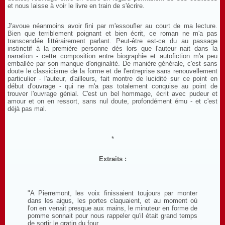
et nous laisse à voir le livre en train de s'écrire.
J'avoue néanmoins avoir fini par m'essoufler au court de ma lecture.
Bien que terriblement poignant et bien écrit, ce roman ne m'a pas
transcendée littérairement parlant. Peut-être est-ce du au passage
instinctif à la première personne dès lors que l'auteur nait dans la
narration - cette composition entre biographie et autofiction m'a peu
emballée par son manque d'originalité. De manière générale, c'est sans
doute le classicisme de la forme et de l'entreprise sans renouvellement
particulier - l'auteur, d'ailleurs, fait montre de lucidité sur ce point en
début d'ouvrage - qui ne m'a pas totalement conquise au point de
trouver l'ouvrage génial. C'est un bel hommage, écrit avec pudeur et
amour et on en ressort, sans nul doute, profondément ému - et c'est
déjà pas mal.
*
Extraits :
"A Pierremont, les voix finissaient toujours par monter
dans les aigus, les portes claquaient, et au moment où
l'on en venait presque aux mains, le minuteur en forme de
pomme sonnait pour nous rappeler qu'il était grand temps
de sortir le gratin du four.