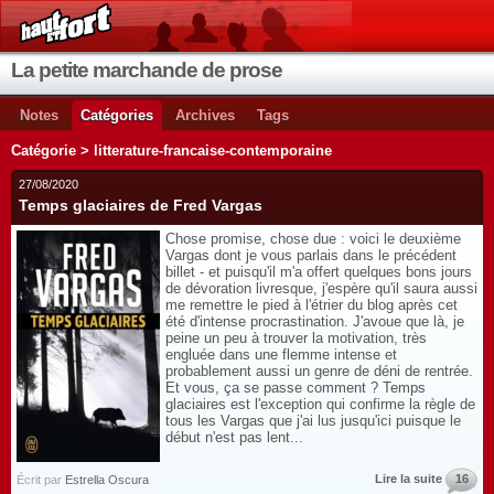
La petite marchande de prose
Notes
Catégories
Archives
Tags
Catégorie > litterature-francaise-contemporaine
27/08/2020
Temps glaciaires de Fred Vargas
Chose promise, chose due : voici le deuxième
Vargas dont je vous parlais dans le précédent
billet - et puisqu'il m'a offert quelques bons jours
de dévoration livresque, j'espère qu'il saura aussi
me remettre le pied à l'étrier du blog après cet
été d'intense procrastination. J'avoue que là, je
peine un peu à trouver la motivation, très
engluée dans une flemme intense et
probablement aussi un genre de déni de rentrée.
Et vous, ça se passe comment ? Temps
glaciaires est l'exception qui confirme la règle de
tous les Vargas que j'ai lus jusqu'ici puisque le
début n'est pas lent...
Lire la suite
16
Écrit par
Estrella Oscura