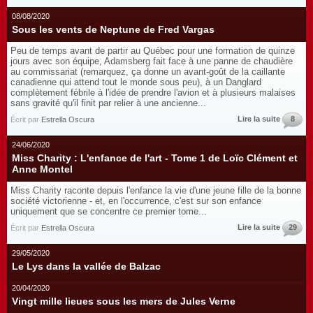
08/08/2020
Sous les vents de Neptune de Fred Vargas
Peu de temps avant de partir au Québec pour une formation de quinze
jours avec son équipe, Adamsberg fait face à une panne de chaudière
au commissariat (remarquez, ça donne un avant-goût de la caillante
canadienne qui attend tout le monde sous peu), à un Danglard
complètement fébrile à l'idée de prendre l'avion et à plusieurs malaises
sans gravité qu'il finit par relier à une ancienne...
Lire la suite
8
Écrit par
Estrella Oscura
24/06/2020
Miss Charity : L'enfance de l'art - Tome 1 de Loïc Clément et
Anne Montel
Miss Charity raconte depuis l'enfance la vie d'une jeune fille de la bonne
société victorienne - et, en l'occurrence, c'est sur son enfance
uniquement que se concentre ce premier tome...
Lire la suite
29
Écrit par
Estrella Oscura
29/05/2020
Le Lys dans la vallée de Balzac
20/04/2020
Vingt mille lieues sous les mers de Jules Verne