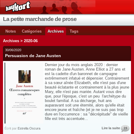
La petite marchande de prose
Notes
Catégories
Archives
Tags
Archives > 2020-06
30/06/2020
Persuasion de Jane Austen
Dernier jour du mois anglais 2020 : dernier
roman de Jane Austen. Anne Elliot a 27 ans et
est la cadette d'un baronnet de campagne
extrêmement infatué et dépensier. Contrairement
à sa sœur aînée Elizabeth, elle n'est pas d'une
beauté éclatante et contrairement à la plus jeune
Mary, elle n'est pas mariée. Autant vous dire
que, pour l'époque, c'est un peu l'archétype du
boulet familial. A sa décharge, huit ans
auparavant soit une éternité, alors qu'elle était
encore jeune et fraîche (et je ne suis pas trop
dure en l'occurrence : sa "décrépitude" de vieille
fille est très accentuée...
Lire la suite
19
Écrit par
Estrella Oscura