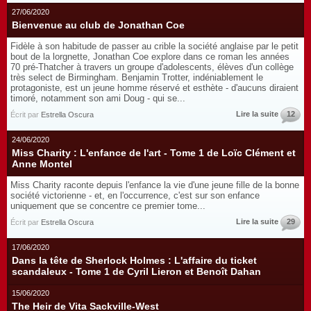
27/06/2020
Bienvenue au club de Jonathan Coe
Fidèle à son habitude de passer au crible la société anglaise par le petit
bout de la lorgnette, Jonathan Coe explore dans ce roman les années
70 pré-Thatcher à travers un groupe d'adolescents, élèves d'un collège
très select de Birmingham. Benjamin Trotter, indéniablement le
protagoniste, est un jeune homme réservé et esthète - d'aucuns diraient
timoré, notamment son ami Doug - qui se...
Lire la suite
12
Écrit par
Estrella Oscura
24/06/2020
Miss Charity : L'enfance de l'art - Tome 1 de Loïc Clément et
Anne Montel
Miss Charity raconte depuis l'enfance la vie d'une jeune fille de la bonne
société victorienne - et, en l'occurrence, c'est sur son enfance
uniquement que se concentre ce premier tome...
Lire la suite
29
Écrit par
Estrella Oscura
17/06/2020
Dans la tête de Sherlock Holmes : L'affaire du ticket
scandaleux - Tome 1 de Cyril Lieron et Benoît Dahan
15/06/2020
The Heir de Vita Sackville-West