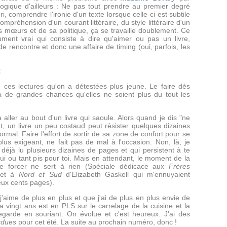
ogique d'ailleurs : Ne pas tout prendre au premier degré
ri, comprendre l'ironie d'un texte lorsque celle-ci est subtile
ompréhension d'un courant littéraire, du style littéraire d'un
 mœurs et de sa politique, ça se travaille doublement. Ce
ument vrai qui consiste à dire qu'aimer ou pas un livre,
de rencontre et donc une affaire de timing (oui, parfois, les
:
e ces lectures qu'on a détestées plus jeune. Le faire dès
 a de grandes chances qu'elles ne soient plus du tout les
 aller au bout d'un livre qui saoule. Alors quand je dis "ne
t, un livre un peu costaud peut résister quelques dizaines
rmal. Faire l'effort de sortir de sa zone de confort pour se
plus exigeant, ne fait pas de mal à l'occasion. Non, là, je
déjà lu plusieurs dizaines de pages et qui persistent à te
 lui ou tant pis pour toi. Mais en attendant, le moment de la
te forcer ne sert à rien (Spéciale dédicace aux
Frères
 et à
Nord et Sud
d'Elizabeth Gaskell qui m'ennuyaient
eux cents pages).
j'aime de plus en plus et que j'ai de plus en plus envie de
 a vingt ans est en PLS sur le carrelage de la cuisine et la
egarde en souriant. On évolue et c'est heureux. J'ai des
erdues
pour cet été. La suite au prochain numéro, donc !