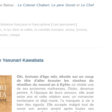
e Balzac :
Le Colonel Chabert
,
Le père Goriot
et
Le Chef
Littérature française et francophone
|
Lien permanent
|
ac
,
le lys dans la vallée
,
la comédie humaine; amour
,
lyrisme
,
ssion
,
critique
de Yasunari Kawabata
Oki, écrivain d'âge mûr, décide sur un coup
de tête d'aller écouter les cloches du
réveillon du nouvel an à Kyôto
où réside une
de ses anciennes maîtresses, Otoko, devenue
peintre. A l'époque de leurs amours, elle avait
seize ans et cette relation avec un romancier
trentenaire et déjà marié, l'a marquée à vie à
bien des égards. Elle accepte malgré tout de
revoir son ancien amant après toutes ses