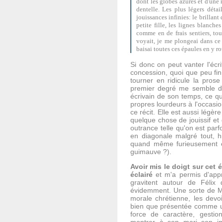
dont les globes azurés et d'une 
dentelle. Les plus légers détai
jouissances infinies: le brillan
petite fille, les lignes blanch
comme en de frais sentiers, tou
voyait, je me plongeai dans ce 
baisai toutes ces épaules en y ro
Si donc on peut vanter l'écr
concession, quoi que peu fin 
tourner en ridicule la pro
premier degré me semble dif
écrivain de son temps, ce qu
propres lourdeurs à l'occasio
ce récit. Elle est aussi légèr
quelque chose de jouissif e
outrance telle qu'on est parf
en diagonale malgré tout, h
quand même furieusement é
guimauve ?).
Avoir mis le doigt sur cet
éclairé
et m'a permis d'appr
gravitent autour de Féli
évidemment. Une sorte de Mm
morale chrétienne, les devo
bien que présentée comme une
force de caractère, gestio