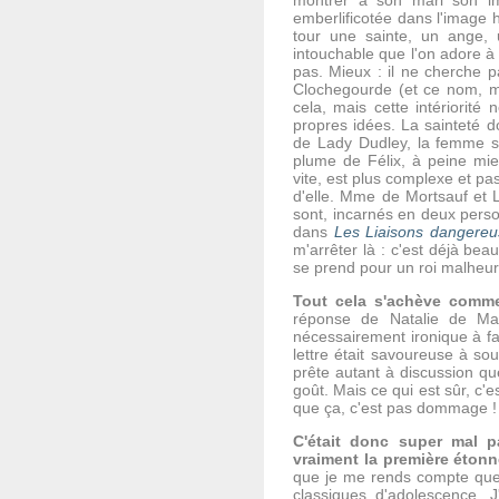
montrer à son mari son imp
emberlificotée dans l'image h
tour une sainte, un ange, 
intouchable que l'on adore à 
pas. Mieux : il ne cherche pa
Clochegourde (et ce nom, m
cela, mais cette intériorité
propres idées. La sainteté d
de Lady Dudley, la femme sé
plume de Félix, à peine mie
vite, est plus complexe et pa
d'elle. Mme de Mortsauf et L
sont, incarnés en deux person
dans
Les Liaisons dangereu
m'arrêter là : c'est déjà beau
se prend pour un roi malheur
Tout cela s'achève comme
réponse de Natalie de Man
nécessairement ironique à fai
lettre était savoureuse à sou
prête autant à discussion qu
goût. Mais ce qui est sûr, c'e
que ça, c'est pas dommage !
C'était donc super mal pa
vraiment la première étonn
que je me rends compte que j
classiques d'adolescence.