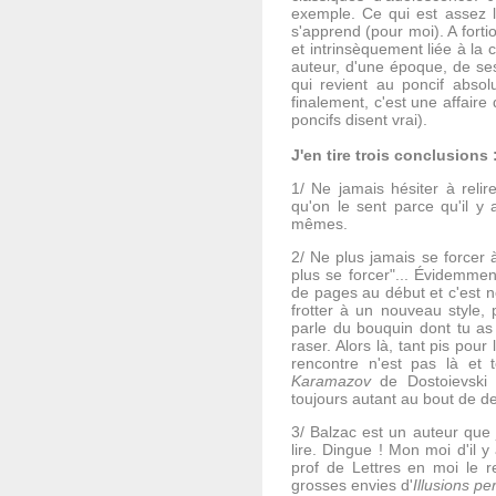
exemple. Ce qui est assez l
s'apprend (pour moi). A fortio
et intrinsèquement liée à la c
auteur, d'une époque, de ses
qui revient au poncif absol
finalement, c'est une affaire 
poncifs disent vrai).
J'en tire trois conclusions 
1/ Ne jamais hésiter à relir
qu'on le sent parce qu'il y
mêmes.
2/ Ne plus jamais se forcer à
plus se forcer"... Évidemmen
de pages au début et c'est no
frotter à un nouveau style, 
parle du bouquin dont tu as 
raser. Alors là, tant pis pour
rencontre n'est pas là et 
Karamazov
de Dostoievski
toujours autant au bout de d
3/ Balzac est un auteur que 
lire. Dingue ! Mon moi d'il y
prof de Lettres en moi le r
grosses envies d'
Illusions p