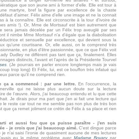
uissance à diriger lui-même les affaires - et surtout,
iératique que son jeune ami à former d'elle. Elle est tour à
une martyre, bref la figure par excellence de la chaste
défaut d'aimer. Félix aime d'elle une image et ne la connait
s à la connaître. Elle est circonscrite à la tour d'ivoire de
es amis !). Or, Mme de Mortsauf est bien autrement que
 ne sera jamais décelée par un Félix trop aveuglé par ses
ont il nimbe Mme Mortsauf n'a d'égale que la diabolisation
ductrice et sensuelle par excellence, qui devient sous la
ux qu'une courtisane. Or, elle aussi, on le comprend très
ssionnante, en plus d'être passionnée, que ce que Félix voit
ady Dudley ne diffèrent pas tant que ça, finalement. Elles
nages distincts, l'avant et l'après de la Présidente Tourvel
ses
. (Je pourrais en parler encore longtemps mais je vais
coup trop long) Et Félix, lui, est ce bouffon très infatué qui
eux parce qu'il ne comprend rien.
 ça a commencé : par une lettre.
En l'occurrence, la
erville qui ne laisse plus aucun doute sur la lecture
re de l’œuvre. Alors, j'ai beaucoup entendu et lu que cette
hait. Je dirais pour ma part que j'en ai fait une lecture qui
e le reste car tout ne me semble pas non plus de très bon
st que ça remet joliment ce crétin de Félix à sa place et rien
rti et aussi fou que ça puisse paraître - j'en suis
ée - je crois que j'ai beaucoup aimé.
C'est dingue parce
e n'ai saisi l'ironie de quasiment aucune de mes lectures
 J'avais eu le même problème avec
Madame Bovary
par