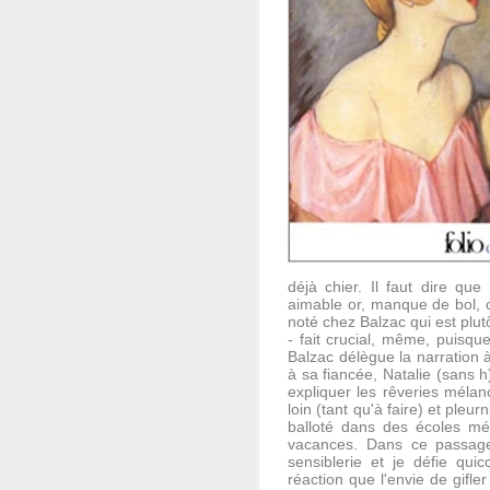
déjà chier. Il faut dire qu
aimable or, manque de bol, c'
noté chez Balzac qui est plu
- fait crucial, même, puisqu
Balzac délègue la narration à 
à sa fiancée, Natalie (sans h) 
expliquer les rêveries mélanc
loin (tant qu'à faire) et ple
balloté dans des écoles mé
vacances. Dans ce passage,
sensiblerie et je défie qu
réaction que l'envie de gifle