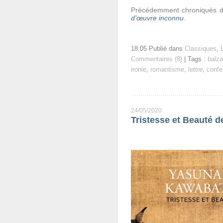
Précédemment chroniqués d
d’œuvre inconnu
.
18:05 Publié dans
Classiques
,
Commentaires (8)
| Tags :
balz
ironie
,
romantisme
,
lettre
,
confe
24/05/2020
Tristesse et Beauté 