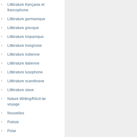
Littérature française et
francophone
Littérature germanique
Littérature grecque
Littérature hispanique
Littérature hongroise
Littérature indienne
Littérature italienne
Littérature lusophone
Littérature scandinave
Littérature slave
Nature Writing/Récit de
voyage
Nouvelles
Poésie
Polar