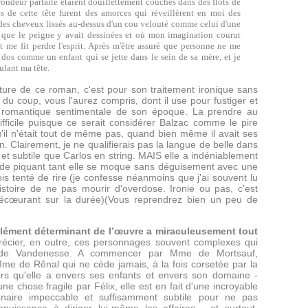
rondeur parfaite étaient douillettement couchés dans des flots de
ls de cette tête furent des amorces qui réveillèrent en moi des
t des cheveux lissés au-dessus d'un cou velouté comme celui d'une
es que le peigne y avait dessinées et où mon imagination courut
t me fit perdre l'esprit. Après m'être assuré que personne ne me
dos comme un enfant qui se jette dans le sein de sa mère, et je
ulant ma tête.
iture de ce roman, c'est pour son traitement ironique sans
du coup, vous l'aurez compris, dont il use pour fustiger et
se romantique sentimentale de son époque. La prendre au
ficile puisque ce serait considérer Balzac comme le pire
'il n'était tout de même pas, quand bien même il avait ses
n. Clairement, je ne qualifierais pas la langue de belle dans
e et subtile que Carlos en string. MAIS elle a indéniablement
t de piquant tant elle se moque sans déguisement avec une
ois tenté de rire (je confesse néanmoins que j'ai souvent lu
istoire de ne pas mourir d'overdose. Ironie ou pas, c'est
cœurant sur la durée)(Vous reprendrez bien un peu de
 élément déterminant de l’œuvre a miraculeusement tout
écier, en outre, ces personnages souvent complexes qui
x de Vandenesse. A commencer par Mme de Mortsauf,
e de Rênal qui ne cède jamais, à la fois corsetée par la
irs qu'elle a envers ses enfants et envers son domaine -
 chose fragile par Félix, elle est en fait d'une incroyable
nnaire impeccable et suffisamment subtile pour ne pas