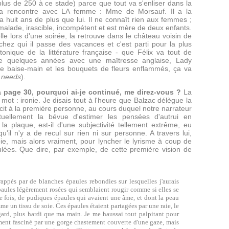
lus de 250 à ce stade) parce que tout va s'enliser dans la
 rencontre avec LA femme : Mme de Morsauf. Il a la
e a huit ans de plus que lui. Il ne connaît rien aux femmes ;
alade, irascible, incompétent et est mère de deux enfants.
lle lors d'une soirée, la retrouve dans le château voisin de
 chez qui il passe des vacances et c'est parti pour la plus
tonique de la littérature française - que Félix va tout de
 quelques années avec une maîtresse anglaise, Lady
le baise-main et les bouquets de fleurs enflammés, ça va
 needs
).
à page 30, pourquoi ai-je continué, me direz-vous ?
La
mot : ironie. Je disais tout à l'heure que Balzac délègue la
récit à la première personne, au cours duquel notre narrateur
ellement la bévue d'estimer les pensées d'autrui en
a plaque, est-il d'une subjectivité tellement extrême, eu
'il n'y a de recul sur rien ni sur personne. A travers lui,
e, mais alors vraiment, pour lyncher le lyrisme à coup de
lées. Que dire, par exemple, de cette première vision de
appés par de blanches épaules rebondies sur lesquelles j'aurais
aules légèrement rosées qui semblaient rougir comme si elles se
e fois, de pudiques épaules qui avaient une âme, et dont la peau
me un tissu de soie. Ces épaules étaient partagées par une raie, le
ard, plus hardi que ma main. Je me haussai tout palpitant pour
ment fasciné par une gorge chastement couverte d'une gaze, mais