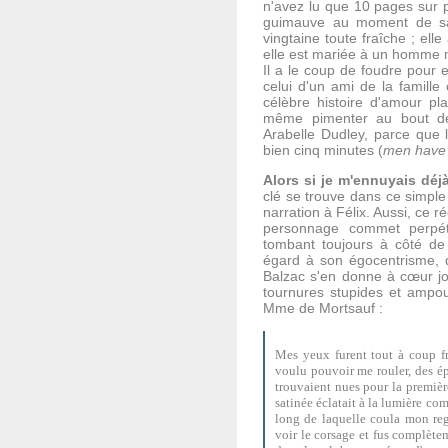
n'avez lu que 10 pages sur p
guimauve au moment de sa
vingtaine toute fraîche ; ell
elle est mariée à un homme m
Il a le coup de foudre pour e
celui d'un ami de la famille
célèbre histoire d'amour pla
même pimenter au bout de
Arabelle Dudley, parce que 
bien cinq minutes (
men have
Alors si je m'ennuyais déj
clé se trouve dans ce simple 
narration à Félix. Aussi, ce 
personnage commet perpétu
tombant toujours à côté de l
égard à son égocentrisme, qu
Balzac s'en donne à cœur joi
tournures stupides et ampou
Mme de Mortsauf :
Mes yeux furent tout à coup fr
voulu pouvoir me rouler, des ép
trouvaient nues pour la premièr
satinée éclatait à la lumière com
long de laquelle coula mon reg
voir le corsage et fus complète