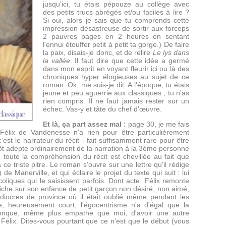
jusqu'ici, tu étais pépouze au collège avec
des petits trucs abrégés et/ou faciles à lire ?
Si oui, alors je sais que tu comprends cette
impression désastreuse de sortir aux forceps
2 pauvres pages en 2 heures en sentant
l'ennui étouffer petit à petit ta gorge.) De faire
la paix, disais-je donc, et de relire
Le lys dans
la vallée
. Il faut dire que cette idée a germé
dans mon esprit en voyant fleurir ici ou là des
chroniques hyper élogieuses au sujet de ce
roman. Ok, me suis-je dit. A l'époque, tu étais
jeune et peu aguerrie aux classiques ; tu n'as
rien compris. Il ne faut jamais rester sur un
échec. Vas-y et tâte du chef d’œuvre.
Et là, ça part assez mal :
page 30, je me fais
e Félix de Vandenesse n'a rien pour être particulièrement
est le narrateur du récit - fait suffisamment rare pour être
tôt adepte ordinairement de la narration à la 3ème personne
e toute la compréhension du récit est chevillée au fait que
ce triste pitre. Le roman s'ouvre sur une lettre qu'il rédige
de Manerville, et qui éclaire le projet du texte qui suit : lui
oliques qui le saisissent parfois. Dont acte. Félix remonte
urniche sur son enfance de petit garçon non désiré, non aimé,
diocres de province où il était oublié même pendant les
 heureusement court, l'égocentrisme n'a d'égal que la
iconque, même plus empathe que moi, d'avoir une autre
r Félix. Dites-vous pourtant que ce n'est que le début (vous