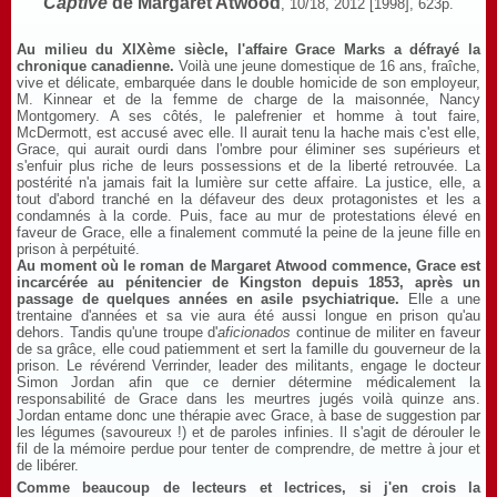
Captive
de Margaret Atwood
, 10/18, 2012 [1998], 623p.
Au milieu du XIXème siècle, l'affaire Grace Marks a défrayé la
chronique canadienne.
Voilà une jeune domestique de 16 ans, fraîche,
vive et délicate, embarquée dans le double homicide de son employeur,
M. Kinnear et de la femme de charge de la maisonnée, Nancy
Montgomery. A ses côtés, le palefrenier et homme à tout faire,
McDermott, est accusé avec elle. Il aurait tenu la hache mais c'est elle,
Grace, qui aurait ourdi dans l'ombre pour éliminer ses supérieurs et
s'enfuir plus riche de leurs possessions et de la liberté retrouvée. La
postérité n'a jamais fait la lumière sur cette affaire. La justice, elle, a
tout d'abord tranché en la défaveur des deux protagonistes et les a
condamnés à la corde. Puis, face au mur de protestations élevé en
faveur de Grace, elle a finalement commuté la peine de la jeune fille en
prison à perpétuité.
Au moment où le roman de Margaret Atwood commence, Grace est
incarcérée au pénitencier de Kingston depuis 1853, après un
passage de quelques années en asile psychiatrique.
Elle a une
trentaine d'années et sa vie aura été aussi longue en prison qu'au
dehors. Tandis qu'une troupe d'
aficionados
continue de militer en faveur
de sa grâce, elle coud patiemment et sert la famille du gouverneur de la
prison. Le révérend Verrinder, leader des militants, engage le docteur
Simon Jordan afin que ce dernier détermine médicalement la
responsabilité de Grace dans les meurtres jugés voilà quinze ans.
Jordan entame donc une thérapie avec Grace, à base de suggestion par
les légumes (savoureux !) et de paroles infinies. Il s'agit de dérouler le
fil de la mémoire perdue pour tenter de comprendre, de mettre à jour et
de libérer.
Comme beaucoup de lecteurs et lectrices, si j'en crois la