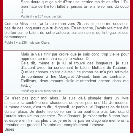
Sans doute que ça aide d'être une lectrice rapide en effet ! J'ai
bien hâte de lire ton billet si jamais tu relis le roman, du coup
;)
Publié il y a 137 mois par Lili.
Comme Miss Leo, j'ai lu ce roman vers 25 ans et je ne me souviens
pas de ces longueurs que tu évoques. En revanche, j'avais vraiment été
bluffée par le talent de cette auteure, par son sens de l'intrigue et des
personnages...
Publié il y a 136 mois par Claire.
Répondre à ce commentaire
Mais je vais finir par croire que je suis donc trop vieille pour
apprécier ce roman à sa juste valeur :D
Cela dit, même si je lui ai trouvé des longueurs, je suis
d'accord avec toi concernant le talent bluffant de l'auteure.
Que les choses soient claires : ce roman ne m'a pas refroidie
de continuer à lire Margaret Atwood, bien au contraire !
D'ailleurs, deux romans d'elle m'attendent encore dans ma
PAL :)
Publié il y a 136 mois par Lili.
Ce n'est pas pour moi alors. Je suis déjà plongée dans un livre
similaire: la confrérie des chasseurs de livres pour une LC. Je ressens
la même chose, c'est touffu, digressif, et parfois j'ai l'impression de faire
du sur place. Je doute lire ce roman là ou peut-être plus tard quand
j'aurais retrouvé ma patience. Pour l'instant, je m'accroche à mon livre
et espère en finir au plus vite, je ne le lis pas en diagonale même si la
tentation est grande! L'histoire est complètement fumeuse.
Bises