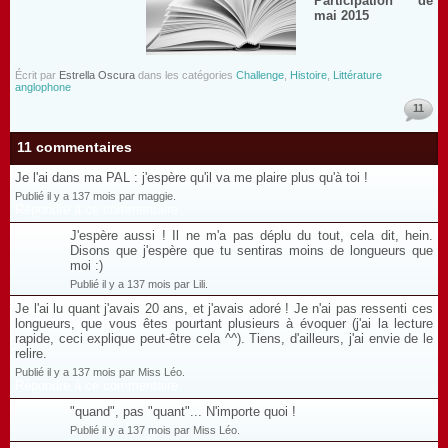
Participation de
mai 2015
Écrit par
Estrella Oscura
dans les catégories
Challenge
,
Histoire
,
Littérature
anglophone
11
11 commentaires
Je l'ai dans ma PAL : j'espère qu'il va me plaire plus qu'à toi !
Publié il y a 137 mois par maggie.
Répondre à ce commentaire
J'espère aussi ! Il ne m'a pas déplu du tout, cela dit, hein.
Disons que j'espère que tu sentiras moins de longueurs que
moi :)
Publié il y a 137 mois par Lili.
Je l'ai lu quant j'avais 20 ans, et j'avais adoré ! Je n'ai pas ressenti ces
longueurs, que vous êtes pourtant plusieurs à évoquer (j'ai la lecture
rapide, ceci explique peut-être cela ^^). Tiens, d'ailleurs, j'ai envie de le
relire.
Publié il y a 137 mois par Miss Léo.
Répondre à ce commentaire
"quand", pas "quant"... N'importe quoi !
Publié il y a 137 mois par Miss Léo.