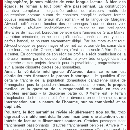
blogosphère, je sors mitigée de cette longue lecture.
A bien des
égards, le roman a tout pour être passionnant.
La construction
narrative complexe - organisée autour de plusieurs motifs de
courtepointe comme autant de chapitres éparpillés doivent former,
cousus ensemble, la teneur d'un roman - et la langue de Margaret
Atwood - différente en fonction des personnages à qui elle donne voix
ou vision - révèlent indéniablement un talent et une intelligence
littéraires de haut vol. Lorsqu'on pénètre dans l'univers de Grace Marks,
narratrice principale, on ne peut qu'être désarçonné par un style oral,
parfois bancal, et pourtant savamment dirigé. Par les mots avant tout,
Atwood croque les personnages et permet au lecteur de les saisir dans
toute leur ambiguïté. Grace, d'ailleurs, n'est pas la seule à être délicate
à cerner. En contrepoint de son récit se profile le récit omniscient de la
thérapie menée par le docteur Jordan,
a priori
très engagé dans sa
recherche et ses projets d'avenir pour la psychiatrie ; progressivement
sur la pente glissante d'actes peu honorables.
Ainsi, la véritable intelligence d'Atwood dans ce roman est
d'articuler très finement le propos historique
- le quotidien d'une
certaine tranche de la population domestique canadienne issue de
l'immigration puis le quotidien d'incarcération des femmes,
le propos
médical et la question de la responsabilité pénale en cas de
troubles mentaux
- la deuxième partie du XIXème est le terrain
d'exploration de techniques et théories diverses en ce domaine,
et une
interrogation sur la nature de l'homme, sur sa complexité et sa
duplicité.
Pourtant, le flot narratif se révèle régulièrement trop touffu, trop
digressif et inutilement détaillé pour maintenir une attention et un
intérêt de lecture suffisamment soutenus.
Certains passages sont
franchement passionnants ; d'autres franchement pénibles. Arrivé à mi-
parcours, on se demande ce qui va encore pourvoir s'étirer du récit de