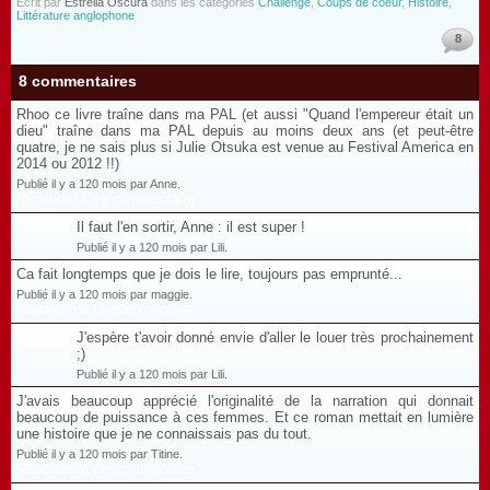
Écrit par
Estrella Oscura
dans les catégories
Challenge
,
Coups de coeur
,
Histoire
,
Littérature anglophone
8
8 commentaires
Rhoo ce livre traîne dans ma PAL (et aussi "Quand l'empereur était un
dieu" traîne dans ma PAL depuis au moins deux ans (et peut-être
quatre, je ne sais plus si Julie Otsuka est venue au Festival America en
2014 ou 2012 !!)
Publié il y a 120 mois par Anne.
Répondre à ce commentaire
Il faut l'en sortir, Anne : il est super !
Publié il y a 120 mois par Lili.
Ca fait longtemps que je dois le lire, toujours pas emprunté...
Publié il y a 120 mois par maggie.
Répondre à ce commentaire
J'espère t'avoir donné envie d'aller le louer très prochainement
;)
Publié il y a 120 mois par Lili.
J'avais beaucoup apprécié l'originalité de la narration qui donnait
beaucoup de puissance à ces femmes. Et ce roman mettait en lumière
une histoire que je ne connaissais pas du tout.
Publié il y a 120 mois par Titine.
Répondre à ce commentaire