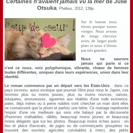
Certaines n'avaient jamais vu la mer
de Julie
Otsuka
, Phébus, 2012, 139p.
Sur le bateau nous
étions presque toutes
vierges. Nous avions
de longs cheveux
noirs, de larges pieds
plats et nous n’étions
pas très grandes.
Nous ne saurons
jamais qui parle si ce
n'est ce
nous
, voix polyphonique, vibrante, chœur de femmes
toutes différentes, uniques dans leurs expériences, unies dans leur
identité.
Le roman commence par un départ vers les Etats-Unis
: dans ce
pays inconnu, aussi exotique que pourrait l'être pour nous le Japon, ces
femmes plus ou moins jeunes, plus ou moins novices, naïves,
éduquées, amoureuses, aguerries aux réalités d'une rude existence,
pales, déjà mères ou à peine nubiles vont chercher un mari dont elles
ne connaissent que la photo et parfois une lettre. Ce mariage représente
l'espoir d'une vie meilleure qui sera vite balayé par la découverte
d'hommes malhabiles, râblés, beaucoup moins jeunes et beaucoup
moins élégants que sur les photos. Beaucoup moins riches aussi : en
lieu et place d'avocats, de juges ou de commerçants prospères se
trouvent des ouvriers agricoles corvéables à merci, des petits