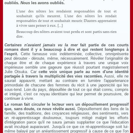
oubliés.
Nous
les avons oubliés.
L'une des nôtres les rendaient responsables de tout et
souhaitait qu'ils meurent. L'une des nôtres les rendait
responsables de tout et souhaitait mourir. D'autres apprenaient
à vivre sans penser à eux. [...]
Beaucoup des nôtres avaient tout perdu et sont partis sans rien
dire.
Certaines n'avaient jamais vu la mer
fait partie de ces courts
romans dont il y a beaucoup à dire et qui restent longtemps à
l'esprit.
Cette fameuse voix indéterminée, collective, omniprésente
peut dérouter - déroute, même, nécessairement. Révéler l'originalité de
chaque être et de chaque expérience à travers une unique voix
impérieuse semble une gageure que réussit pourtant magistralement
Julie Otsuka. Car
cette voix unique parle au nom d'une identité
partagée à travers la multiplicité des vies racontées.
Aussi, elle ne
saurait appauvrir, mettant au contraire en lumière l'appartenance
primordiale de chacune des femmes du récit à une japonicité qui les
sous-tend. Loin du pays, dépouillée de tout ce qui était connu, compris
et intégré, c'est ce noyau identitaire qui leur permet de poursuivre, de
continuer à vivre.
Le roman fait circuler le lecteur vers un dépouillement progressif
que, sans doute, ce
nous
révèle aussi.
Dépouillement des liens de la
famille, des traditions, des croyances religieuses, des sentiments, vers
un ré-apprentissage douloureux, toujours mitigé malgré les efforts
d'intégration parce qu'il ne saura jamais supplanter ce que l'éducation
avait inculqué auparavant. Jusqu'à ce que ce ré-apprentissage soit lui-
même balayé par un anéantissement progressif à cause de ce que l'on