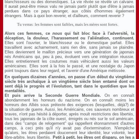
blanchisseurs ou des domestiques. La vie rêvée se révèle un calvaire.
Il aurait peut-être mieux valu ne jamais partir plutôt que d'être à jamais
perdues dans ce pays étranger, aux côtés d'hommes également
étrangers. Mais à quoi bon revenir, et d'ailleurs, comment revenir ?
Tu verras: les femmes sont faibles, mais les mères sont fortes.
Alors ces femmes, ce
nous
qui fait bloc face à l'adversité, la
déception, la douleur, l'harassement ou l'aliénation, continuent.
Elles sont l'ouvrier, le blanchisseur ou le domestique parfait. Elles
travaillent avec acharnement, sans rien dire, sans jamais se plaindre.
Elles deviennent le maillon précieux vers une génération de japonais
nés Américains qui, peu à peu, évoluent vers une intégration réussie.
Elles entretiennent les coutumes mais véhiculent aussi les valeurs
américaines. Elles sont à la fois le passé, et une nostalgie du Japon
point toujours dans leur regard, et l'avenir d'une Amérique métissée.
En quelques dizaines d'années, on passe d'un début du vingtième
siècle très archaïque à un vingtième siècle bien entamé dont on
sent déjà le progrès et l'évolution, tant dans le quotidien que les
mentalités.
Et puis arrive la Seconde Guerre Mondiale.
On en connaît
abondamment les horreurs du nazisme. On en connaît moins les
horreurs des Alliés sous prétexte des exigences (lesquelles, déjà?) de
la situation de guerre. Aussi, les Américains, ces sauveurs nombreux et
braves, n'ont pas hésité à déporter, après moult restrictions des libertés,
tous les japonais de la côte ouest, émigrés ou nés sur le sol américain,
dans des "camps de relogement" qui rappellent étonnamment d'autres
camps, à ceci près qu'il n'y avait pas d'extermination. N'empêche
qu'alors, les êtres perdaient doucement leur identité, leur volonté, leur
libre-arbitre, leurs libertés.
Petit à petit, les êtres ont disparu, on les a