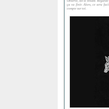
Observe
, dit le renard
. Regarde 
ça va finir. Alors, ce sera fac
compte sur toi.