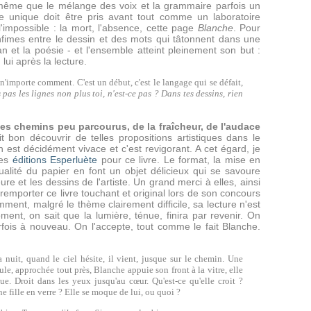
e même que le mélange des voix et la grammaire parfois un
vre unique doit être pris avant tout comme un laboratoire
'impossible : la mort, l'absence, cette page
Blanche
. Pour
nfimes entre le dessin et des mots qui tâtonnent dans une
n et la poésie - et l'ensemble atteint pleinement son but :
 lui après la lecture.
n'importe comment. C'est un début, c'est le langage qui se défait,
 pas les lignes non plus toi, n'est-ce pas ? Dans tes dessins, rien
des chemins peu parcourus, de la fraîcheur, de l'audace
it bon découvrir de telles propositions artistiques dans le
on est décidément vivace et c'est revigorant. A cet égard, je
des
éditions Esperluète
pour ce livre. Le format, la mise en
ualité du papier en font un objet délicieux qui se savoure
re et les dessins de l'artiste. Un grand merci à elles, ainsi
emporter ce livre touchant et original lors de son concours
ent, malgré le thème clairement difficile, sa lecture n'est
ent, on sait que la lumière, ténue, finira par revenir. On
arfois à nouveau. On l'accepte, tout comme le fait Blanche.
a nuit, quand le ciel hésite, il vient, jusque sur le chemin. Une
aule, approchée tout près, Blanche appuie son front à la vitre, elle
vue. Droit dans les yeux jusqu'au cœur. Qu'est-ce qu'elle croit ?
e fille en verre ? Elle se moque de lui, ou quoi ?