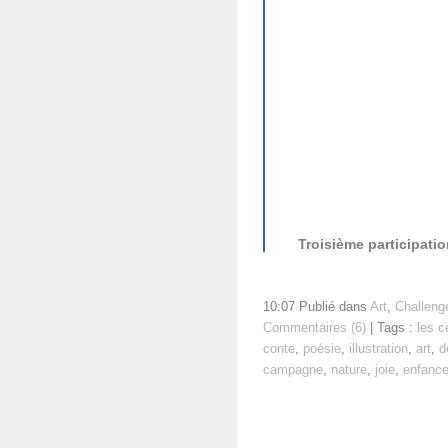
Troisième participati
10:07 Publié dans
Art
,
Challeng
Commentaires (6)
| Tags :
les c
conte
,
poésie
,
illustration
,
art
,
d
campagne
,
nature
,
joie
,
enfanc