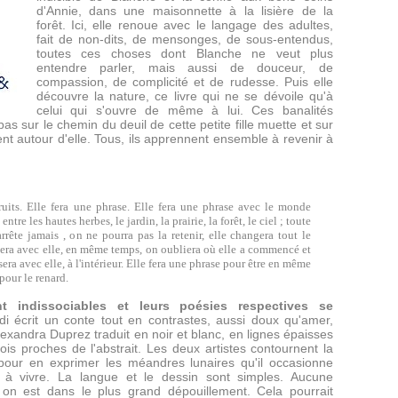
d'Annie, dans une maisonnette à la lisière de la
forêt. Ici, elle renoue avec le langage des adultes,
fait de non-dits, de mensonges, de sous-entendus,
toutes ces choses dont Blanche ne veut plus
entendre parler, mais aussi de douceur, de
compassion, de complicité et de rudesse. Puis elle
découvre la nature, ce livre qui ne se dévoile qu'à
celui qui s'ouvre de même à lui. Ces banalités
as sur le chemin du deuil de cette petite fille muette et sur
nt autour d'elle. Tous, ils apprennent ensemble à revenir à
uits. Elle fera une phrase. Elle fera une phrase avec le monde
re les hautes herbes, le jardin, la prairie, la forêt, le ciel ; toute
arrête jamais , on ne pourra pas la retenir, elle changera tout le
era avec elle, en même temps, on oubliera où elle a commencé et
sera avec elle, à l'intérieur. Elle fera une phrase pour être en même
pour le renard.
t indissociables et leurs poésies respectives se
 écrit un conte tout en contrastes, aussi doux qu'amer,
exandra Duprez traduit en noir et blanc, en lignes épaisses
is proches de l'abstrait. Les deux artistes contournent la
pour en exprimer les méandres lunaires qu'il occasionne
er à vivre. La langue et le dessin sont simples. Aucune
 on est dans le plus grand dépouillement. Cela pourrait