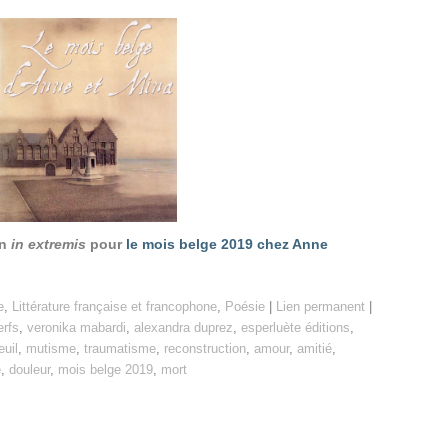
on
in extremis
pour
le mois belge 2019 chez Anne
e
,
Littérature française et francophone
,
Poésie
|
Lien permanent
|
erfs
,
veronika mabardi
,
alexandra duprez
,
esperluète éditions
,
euil
,
mutisme
,
traumatisme
,
reconstruction
,
amour
,
amitié
,
e
,
douleur
,
mois belge 2019
,
mort