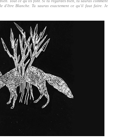
bien. Tout ce qu'ils font. Si tu regardes bien, tu sauras comment
ile d'être Blanche. Tu sauras exactement ce qu'il faut faire. Je