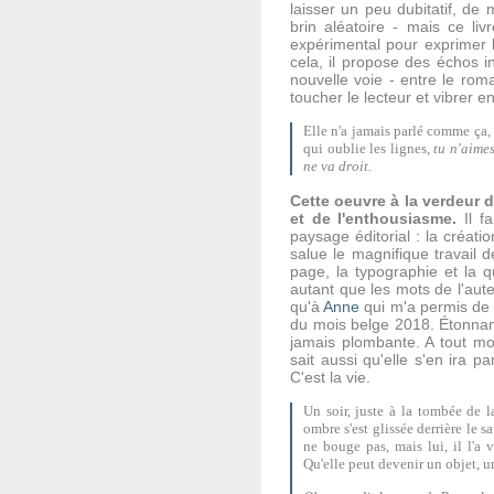
laisser un peu dubitatif, d
brin aléatoire - mais ce li
expérimental pour exprimer l
cela, il propose des échos i
nouvelle voie - entre le roma
toucher le lecteur et vibrer en
Elle n'a jamais parlé comme ça, 
qui oublie les lignes,
tu n'aimes
ne va droit.
Cette oeuvre à la verdeur 
et de l'enthousiasme.
Il fa
paysage éditorial : la créati
salue le magnifique travail 
page, la typographie et la q
autant que les mots de l'auteu
qu'à
Anne
qui m'a permis de r
du mois belge 2018. Étonnamm
jamais plombante. A tout mom
sait aussi qu'elle s'en ira p
C'est la vie.
Un soir, juste à la tombée de l
ombre s'est glissée derrière le s
ne bouge pas, mais lui, il l'a 
Qu'elle peut devenir un objet, un