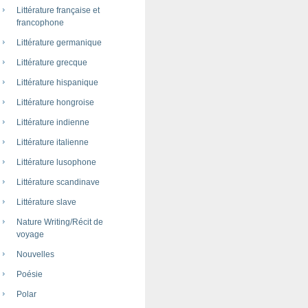
Littérature française et
francophone
Littérature germanique
Littérature grecque
Littérature hispanique
Littérature hongroise
Littérature indienne
Littérature italienne
Littérature lusophone
Littérature scandinave
Littérature slave
Nature Writing/Récit de
voyage
Nouvelles
Poésie
Polar