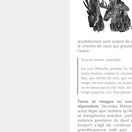
quotidiennes sont autant de p
le chemin de ceux qui gravite
l'autre.
Tous les bruits, ensemble.
Un jour Blanche prendra les br
entier dedans, comme le chemin ent
fine, pas droite du tout, qui n'
temps, on sera dedans, on avanc
on ne saura pas où elle finit, on 
temps jusqu'au ciel. Une phrase 
Texte et images ici son
répondent.
Veronika Mabardi
aussi léger que sombre qu'Al
et métaphores acérées, parfo
violence première du deuil 
lorsqu'il s'agit de continu
grandiloquence nulle part :