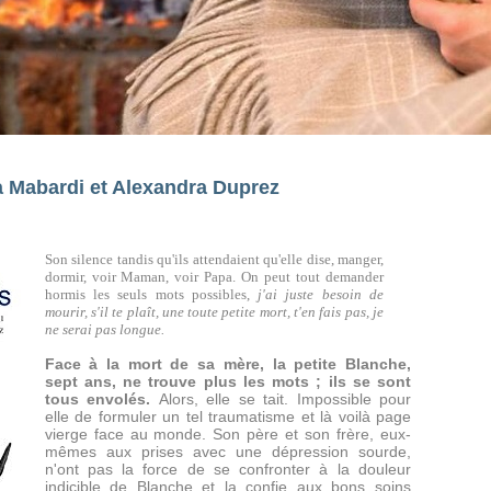
a Mabardi et Alexandra Duprez
Son silence tandis qu'ils attendaient qu'elle dise, manger,
dormir, voir Maman, voir Papa. On peut tout demander
hormis les seuls mots possibles,
j'ai juste besoin de
mourir, s'il te plaît, une toute petite mort, t'en fais pas, je
ne serai pas longue.
Face à la mort de sa mère, la petite Blanche,
sept ans, ne trouve plus les mots ; ils se sont
tous envolés.
Alors, elle se tait. Impossible pour
elle de formuler un tel traumatisme et là voilà page
vierge face au monde. Son père et son frère, eux-
mêmes aux prises avec une dépression sourde,
n'ont pas la force de se confronter à la douleur
indicible de Blanche et la confie aux bons soins