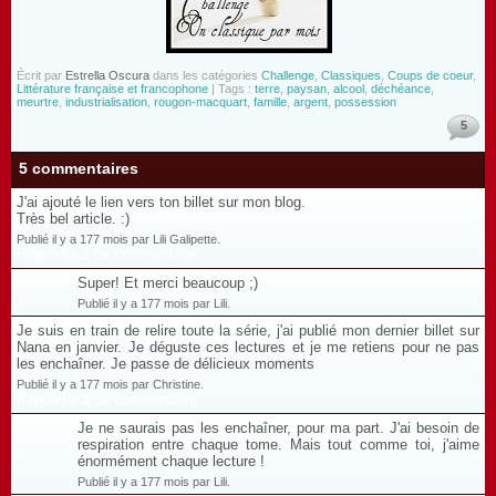
Écrit par
Estrella Oscura
dans les catégories
Challenge
,
Classiques
,
Coups de coeur
,
Littérature française et francophone
| Tags :
terre
,
paysan
,
alcool
,
déchéance
,
meurtre
,
industrialisation
,
rougon-macquart
,
famille
,
argent
,
possession
5
5 commentaires
J'ai ajouté le lien vers ton billet sur mon blog.
Très bel article. :)
Publié il y a 177 mois par Lili Galipette.
Répondre à ce commentaire
Super! Et merci beaucoup ;)
Publié il y a 177 mois par Lili.
Je suis en train de relire toute la série, j'ai publié mon dernier billet sur
Nana en janvier. Je déguste ces lectures et je me retiens pour ne pas
les enchaîner. Je passe de délicieux moments
Publié il y a 177 mois par Christine.
Répondre à ce commentaire
Je ne saurais pas les enchaîner, pour ma part. J'ai besoin de
respiration entre chaque tome. Mais tout comme toi, j'aime
énormément chaque lecture !
Publié il y a 177 mois par Lili.