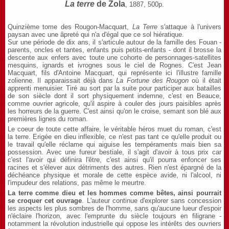
La terre
de Zola
, 1887, 500p.
Quinzième tome des Rougon-Macquart,
La Terre
s'attaque à l'univers
paysan avec une âpreté qui n'a d'égal que ce sol hiératique.
Sur une période de dix ans, il s'articule autour de la famille des Fouan -
parents, oncles et tantes, enfants puis petits-enfants - dont il brosse la
descente aux enfers avec toute une cohorte de personnages-satellites
mesquins, ignards et ivrognes sous le ciel de Rognes. C'est Jean
Macquart, fils d'Antoine Macquart, qui représente ici l'illustre famille
zolienne. Il apparaissait déjà dans
La Fortune des Rougon
où il était
apprenti menuisier. Tiré au sort par la suite pour participer aux batailles
de son siècle dont il sort physiquement indemne, c'est en Beauce,
comme ouvrier agricole, qu'il aspire à couler des jours paisibles après
les horreurs de la guerre. C'est ainsi qu'on le croise, semant son blé aux
premières lignes du roman.
Le coeur de toute cette affaire, le véritable héros muet du roman, c'est
la terre. Erigée en dieu inflexible, ce n'est pas tant ce qu'elle produit ou
le travail qu'elle réclame qui aiguise les tempéraments mais bien sa
possession. Avec une fureur bestiale, il s'agit d'avoir à tous prix car
c'est l'avoir qui définira l'être, c'est ainsi qu'il pourra enfoncer ses
racines et s'élever aux détriments des autres. Rien n'est épargné de la
déchéance physique et morale de cette espèce avide, ni l'alcool, ni
l'impudeur des relations, pas même le meurtre.
La terre comme dieu et les hommes comme bêtes, ainsi pourrait
se croquer cet ouvrage
. L'auteur continue d'explorer sans concession
les aspects les plus sombres de l'homme, sans qu'aucune lueur d'espoir
n'éclaire l'horizon, avec l'emprunte du siècle toujours en filigrane -
notamment la révolution industrielle qui oppose les intérêts des ouvriers