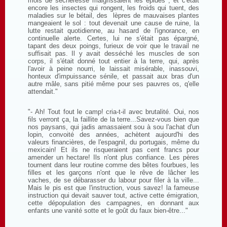
mois de sécheresse maigrissaient les épides ; et c'était
encore les insectes qui rongent, les froids qui tuent, des
maladies sur le bétail, des lèpres de mauvaises plantes
mangeaient le sol : tout devenait une cause de ruine, la
lutte restait quotidienne, au hasard de l'ignorance, en
continuelle alerte. Certes, lui ne s'était pas épargné,
tapant des deux poings, furieux de voir que le travail ne
suffisait pas. Il y avait desséché les muscles de son
corps, il s'était donné tout entier à la terre, qui, après
l'avoir à peine nourri, le laissait misérable, inassouvi,
honteux d'impuissance sénile, et passait aux bras d'un
autre mâle, sans pitié même pour ses pauvres os, q'elle
attendait."
"- Ah! Tout fout le camp! cria-t-il avec brutalité. Oui, nos
fils verront ça, la faillite de la terre...Savez-vous bien que
nos paysans, qui jadis amassaient sou à sou l'achat d'un
lopin, convoité des années, achètent aujourd'hi des
valeurs financières, de l'espagnil, du portugais, même du
mexicain! Et ils ne risqueraient pas cent francs pour
amender un hectare! Ils n'ont plus confiance. Les pères
tournent dans leur routine comme des bêtes fourbues, les
filles et les garçons n'ont que le rêve de lâcher les
vaches, de se débarasser du labour pour filer à la ville...
Mais le pis est que l'instruction, vous savez! la fameuse
instruction qui devait sauver tout, active cette émigration,
cette dépopulation des campagnes, en donnant aux
enfants une vanité sotte et le goût du faux bien-être..."