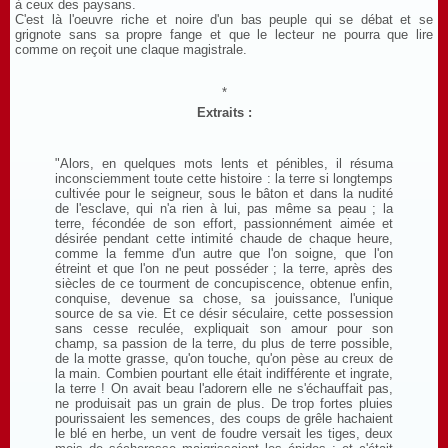
à ceux des paysans.
C'est là l'oeuvre riche et noire d'un bas peuple qui se débat et se
grignote sans sa propre fange et que le lecteur ne pourra que lire
comme on reçoit une claque magistrale.
*
Extraits :
"Alors, en quelques mots lents et pénibles, il résuma
inconsciemment toute cette histoire : la terre si longtemps
cultivée pour le seigneur, sous le bâton et dans la nudité
de l'esclave, qui n'a rien à lui, pas même sa peau ; la
terre, fécondée de son effort, passionnément aimée et
désirée pendant cette intimité chaude de chaque heure,
comme la femme d'un autre que l'on soigne, que l'on
étreint et que l'on ne peut posséder ; la terre, après des
siècles de ce tourment de concupiscence, obtenue enfin,
conquise, devenue sa chose, sa jouissance, l'unique
source de sa vie. Et ce désir séculaire, cette possession
sans cesse reculée, expliquait son amour pour son
champ, sa passion de la terre, du plus de terre possible,
de la motte grasse, qu'on touche, qu'on pèse au creux de
la main. Combien pourtant elle était indifférente et ingrate,
la terre ! On avait beau l'adorern elle ne s'échauffait pas,
ne produisait pas un grain de plus. De trop fortes pluies
pourissaient les semences, des coups de grêle hachaient
le blé en herbe, un vent de foudre versait les tiges, deux