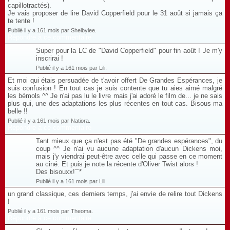
capillotractés).
Je vais proposer de lire David Copperfield pour le 31 août si jamais ça
te tente !
Publié il y a 161 mois par Shelbylee.
Répondre à ce commentaire
Super pour la LC de "David Copperfield" pour fin août ! Je m'y
inscrirai !
Publié il y a 161 mois par Lili.
Et moi qui étais persuadée de t'avoir offert De Grandes Espérances, je
suis confusion ! En tout cas je suis contente que tu aies aimé malgré
les bémols ^^ Je n'ai pas lu le livre mais j'ai adoré le film de... je ne sais
plus qui, une des adaptations les plus récentes en tout cas. Bisous ma
belle !!
Publié il y a 161 mois par Natiora.
Répondre à ce commentaire
Tant mieux que ça n'est pas été "De grandes espérances", du
coup ^^ Je n'ai vu aucune adaptation d'aucun Dickens moi,
mais j'y viendrai peut-être avec celle qui passe en ce moment
au ciné. Et puis je note la récente d'Oliver Twist alors !
Des bisouxx!¨¨*
Publié il y a 161 mois par Lili.
un grand classique, ces derniers temps, j'ai envie de relire tout Dickens
!
Publié il y a 161 mois par Theoma.
Répondre à ce commentaire