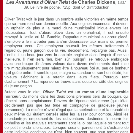
Les Aventures d'Oliver Twist
de Charles Dickens
, 1837-
39, Le livre de poche, 725p. dont 64 d'introduction
Oliver Twist voit le jour dans un sombre asile victorien en même temps
que sa mère rend son dernier souffle. Aux origines inconnues, il devient
un orphelin de plus à la merci d'une municipalité inique envers les
nécessiteux. Tout d'abord élevé dans un orphelinat, il est ensuite
renvoyé à l'asile où M. Bumble, l'appariteur municipal au cœur glacé,
s'emploie à le maltraiter puis à s'en débarrasser aux mains du premier
employeur venu. Cet employeur poursuit les mêmes traitements à
l'égard du jeune garçon que la vie, décidément, n'épargne pas. Aussi,
s'enfuit-il un beau jour vers la capitale anglaise dans l'espoir d'une vie
meilleure. Il n'en sera rien, bien sûr, puisqu'il se retrouve embrigadé
avec une troupe d'infâmes voleurs dans divers événements dont il se
tire miraculeusement pour mieux être à nouveau ôté au peu de bonheur
qu'il goûte enfin. Il semble que, malgré sa candeur et son honnêteté, les
voleurs s'échinent à le retenir dans leurs filets. Pourquoi tant
d'acharnement ? La réponse se trouve sans doute du côté des origines
du jeune garçon.
Autant vous le dire,
Oliver Twist
est un roman d'une implacable
noirceur
, du moins dans les deux bons premiers tiers du bouquin, qui
dépeint sans complaisance l'envers de l'époque victorienne (qui n'était
décidément pas que
tea time
en compagnie de gracieuse jeunes
personnes). La misère n'avait d'égal que la scélératesse et la cruauté de
ceux même qui étaient censés aider les laisser pour compte. Ainsi les
intendant(e)s empochent-ils les subventions destinées à nourrir les
orphelins et les mauvais traitements sont la loi par laquelle on tient tout
ce petit monde silencieux. Lorsque ceux-ci parviennent à s'extraire de
cette indicible condition, ce n'est, bien souvent, que pour tomber dans