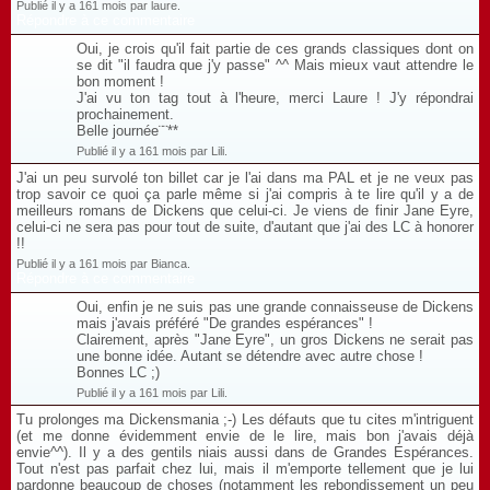
Publié il y a 161 mois par laure.
Répondre à ce commentaire
Oui, je crois qu'il fait partie de ces grands classiques dont on
se dit "il faudra que j'y passe" ^^ Mais mieux vaut attendre le
bon moment !
J'ai vu ton tag tout à l'heure, merci Laure ! J'y répondrai
prochainement.
Belle journée¨¨**
Publié il y a 161 mois par Lili.
J'ai un peu survolé ton billet car je l'ai dans ma PAL et je ne veux pas
trop savoir ce quoi ça parle même si j'ai compris à te lire qu'il y a de
meilleurs romans de Dickens que celui-ci. Je viens de finir Jane Eyre,
celui-ci ne sera pas pour tout de suite, d'autant que j'ai des LC à honorer
!!
Publié il y a 161 mois par Bianca.
Répondre à ce commentaire
Oui, enfin je ne suis pas une grande connaisseuse de Dickens
mais j'avais préféré "De grandes espérances" !
Clairement, après "Jane Eyre", un gros Dickens ne serait pas
une bonne idée. Autant se détendre avec autre chose !
Bonnes LC ;)
Publié il y a 161 mois par Lili.
Tu prolonges ma Dickensmania ;-) Les défauts que tu cites m'intriguent
(et me donne évidemment envie de le lire, mais bon j'avais déjà
envie^^). Il y a des gentils niais aussi dans de Grandes Espérances.
Tout n'est pas parfait chez lui, mais il m'emporte tellement que je lui
pardonne beaucoup de choses (notamment les rebondissement un peu