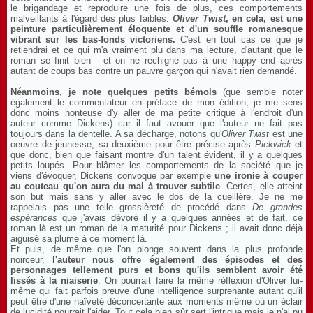
le brigandage et reproduire une fois de plus, ces comportements
malveillants à l'égard des plus faibles.
Oliver Twist
, en cela, est une
peinture particulièrement éloquente et d'un souffle romanesque
vibrant sur les bas-fonds victoriens.
C'est en tout cas ce que je
retiendrai et ce qui m'a vraiment plu dans ma lecture, d'autant que le
roman se finit bien - et on ne rechigne pas à une happy end après
autant de coups bas contre un pauvre garçon qui n'avait rien demandé.
Néanmoins, je note quelques petits bémols
(que semble noter
également le commentateur en préface de mon édition, je me sens
donc moins honteuse d'y aller de ma petite critique à l'endroit d'un
auteur comme Dickens) car il faut avouer que l'auteur ne fait pas
toujours dans la dentelle. A sa décharge, notons qu'
Oliver Twist
est une
oeuvre de jeunesse, sa deuxième pour être précise après
Pickwick
et
que donc, bien que faisant montre d'un talent évident, il y a quelques
petits loupés. Pour blâmer les comportements de la société que je
viens d'évoquer, Dickens convoque par exemple
une ironie à couper
au couteau qu'on aura du mal à trouver subtile
. Certes, elle atteint
son but mais sans y aller avec le dos de la cueillère. Je ne me
rappelais pas une telle grossièreté de procédé dans
De grandes
espérances
que j'avais dévoré il y a quelques années et de fait, ce
roman là est un roman de la maturité pour Dickens ; il avait donc déjà
aiguisé sa plume à ce moment là.
Et puis, de même que l'on plonge souvent dans la plus profonde
noirceur,
l'auteur nous offre également des épisodes et des
personnages tellement purs et bons qu'ils semblent avoir été
lissés à la niaiserie
. On pourrait faire la même réflexion d'Oliver lui-
même qui fait parfois preuve d'une intelligence surprenante autant qu'il
peut être d'une naïveté déconcertante aux moments même où un éclair
de lucidité pourrait l'aider. Tout cela bien sûr sert l'intrigue mais je n'ai pu