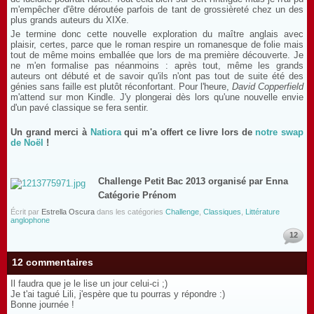
m'empêcher d'être déroutée parfois de tant de grossièreté chez un des
plus grands auteurs du XIXe.
Je termine donc cette nouvelle exploration du maître anglais avec
plaisir, certes, parce que le roman respire un romanesque de folie mais
tout de même moins emballée que lors de ma première découverte. Je
ne m'en formalise pas néanmoins : après tout, même les grands
auteurs ont débuté et de savoir qu'ils n'ont pas tout de suite été des
génies sans faille est plutôt réconfortant. Pour l'heure,
David Copperfield
m'attend sur mon Kindle. J'y plongerai dès lors qu'une nouvelle envie
d'un pavé classique se fera sentir.
Un grand merci à
Natiora
qui m'a offert ce livre lors de
notre swap
de Noël
!
Challenge Petit Bac 2013 organisé par Enna
Catégorie Prénom
Écrit par
Estrella Oscura
dans les catégories
Challenge
,
Classiques
,
Littérature
anglophone
12
12 commentaires
Il faudra que je le lise un jour celui-ci ;)
Je t'ai tagué Lili, j'espère que tu pourras y répondre :)
Bonne journée !