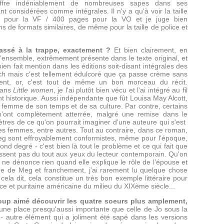
uffre indéniablement de nombreuses sapes dans ses
nt considérées comme intégrales. Il n'y a qu'à voir la taille
 pour la VF / 400 pages pour la VO et je juge bien
s de formats similaires, de même pour la taille de police et
passé à la trappe, exactement ?
Et bien clairement, en
 l'ensemble, extrêmement présente dans le texte original, et
 bien fait mention dans les éditions soit-disant intégrales des
ch
mais c'est tellement édulcoré que ça passe crème sans
ment, or, c'est tout de même un bon morceau du récit.
dans
Little women
, je l'ai plutôt bien vécu et l'ai intégré au fil
historique. Aussi indépendante que fût Louisa May Alcott,
e femme de son temps et de sa culture. Par contre, certains
ont complètement atterrée, malgré une remise dans le
ètres de ce qu'on pourrait imaginer d'une auteure qui s'est
es femmes, entre autres. Tout au contraire, dans ce roman,
eg sont effroyablement conformistes, même pour l'époque,
ond degré - c'est bien là tout le problème et ce qui fait que
sent pas du tout aux yeux du lecteur contemporain. Qu'on
tt ne dénonce rien quand elle explique le rôle de l'épouse et
e de Meg et franchement, j'ai rarement lu quelque chose
cela dit, cela constitue un très bon exemple littéraire pour
rice et puritaine américaine du milieu du XIXème siècle...
coup aimé découvrir les quatre soeurs plus amplement,
une place presqu'aussi importante que celle de Jo sous la
- autre élément qui a joliment été sapé dans les versions