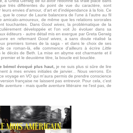
e, à Greta Gerwig de lui avoir redonné sa vraie place dans
que très différentes du point de vue du caractère, sont
leurs envies d'amour, d'art et d'indépendance à la fois. Ce
s, que le coeur de Laurie balancera de l'une à l'autre au fil
e amicalo-amoureux, de même que les relations sororales
ent touchantes. Dans
Good wives
, la problématique de la
rticulièrement développée et l'on voit Jo évoluer dans sa
aux éditeurs - autre détail mis en exergue par Greta Gerwig
couvre en refermant
Good wives
, a sans doute réalisé la
deux premiers tomes de la saga - et dans le choix de ses
s de ce roman-là, elle commence d'ailleurs à écrire
Little
 le décès de Beth. La mise en abyme est charmante et il
 premier et le deuxième titre, la boucle est bouclée.
le bémol évoqué plus haut,
je ne suis plus si sûre de lire
ement à mes envies initiales de janvier... Nous verrons. En
r ce voyage en VO qui m'aura permis de prendre conscience
ersion française ne laissent pas entrevoir. Pour cela, c'est
 aventure - mais quelle aventure littéraire ne l'est pas, de