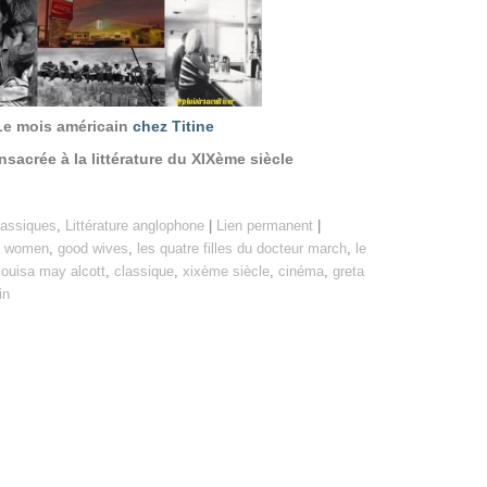
Le mois américain
chez Titine
sacrée à la littérature du XIXème siècle
lassiques
,
Littérature anglophone
|
Lien permanent
|
le women
,
good wives
,
les quatre filles du docteur march
,
le
louisa may alcott
,
classique
,
xixème siècle
,
cinéma
,
greta
in