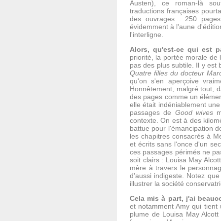
Austen), ce roman-là so
traductions françaises pourta
des ouvrages : 250 pages
évidemment à l'aune d'édition
l'interligne.
Alors, qu'est-ce qui est 
priorité, la portée morale de
pas des plus subtile. Il y est
Quatre filles du docteur Mar
qu'on s'en aperçoive vrai
Honnêtement, malgré tout, 
des pages comme un élément 
elle était indéniablement un
passages de
Good wives
m'
contexte. On est à des kilom
battue pour l'émancipation d
les chapitres consacrés à M
et écrits sans l'once d'un sec
ces passages périmés ne pas
soit clairs : Louisa May Alco
mère à travers le personnag
d'aussi indigeste. Notez que 
illustrer la société conservat
Cela mis à part, j'ai beau
et notamment Amy qui tient 
plume de Louisa May Alcott 