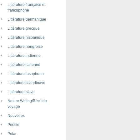
Littérature française et
francophone
Littérature germanique
Littérature grecque
Littérature hispanique
Littérature hongroise
Littérature indienne
Littérature italienne
Littérature lusophone
Littérature scandinave
Littérature slave
Nature Writing/Récit de
voyage
Nouvelles
Poésie
Polar