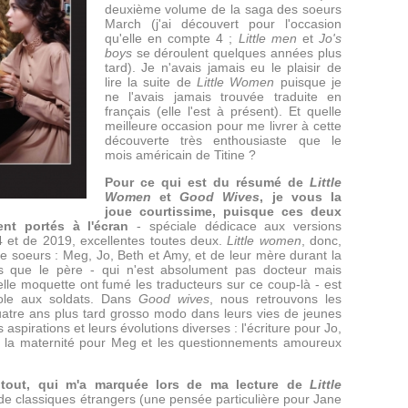
deuxième volume de la saga des soeurs
March (j'ai découvert pour l'occasion
qu'elle en compte 4 ;
Little men
et
Jo's
boys
se déroulent quelques années plus
tard). Je n'avais jamais eu le plaisir de
lire la suite de
Little Women
puisque je
ne l'avais jamais trouvée traduite en
français (elle l'est à présent). Et quelle
meilleure occasion pour me livrer à cette
découverte très enthousiaste que le
mois américain de Titine ?
Pour ce qui est du résumé de
Little
Women
et
Good Wives
, je vous la
joue courtissime, puisque ces deux
nt portés à l'écran
- spéciale dédicace aux versions
 et de 2019, excellentes toutes deux.
Little women
, donc,
re soeurs : Meg, Jo, Beth et Amy, et de leur mère durant la
s que le père - qui n'est absolument pas docteur mais
lle moquette ont fumé les traducteurs sur ce coup-là - est
role aux soldats. Dans
Good wives
, nous retrouvons les
tre ans plus tard grosso modo dans leurs vies de jeunes
spirations et leurs évolutions diverses : l'écriture pour Jo,
et la maternité pour Meg et les questionnements amoureux
 tout, qui m'a marquée lors de ma lecture de
Little
classiques étrangers (une pensée particulière pour Jane