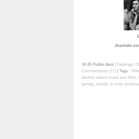
Journée con
18:45 Publié dans
Challenge
,
C
Commentaires (17)
| Tags :
litt
docteur march marie ses filles
,
gerwig
,
morale
,
le mois américa