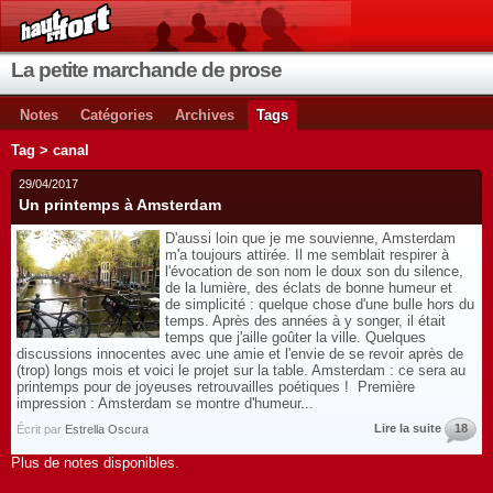
La petite marchande de prose
Notes
Catégories
Archives
Tags
Tag > canal
29/04/2017
Un printemps à Amsterdam
D'aussi loin que je me souvienne, Amsterdam
m'a toujours attirée. Il me semblait respirer à
l'évocation de son nom le doux son du silence,
de la lumière, des éclats de bonne humeur et
de simplicité : quelque chose d'une bulle hors du
temps. Après des années à y songer, il était
temps que j'aille goûter la ville. Quelques
discussions innocentes avec une amie et l'envie de se revoir après de
(trop) longs mois et voici le projet sur la table. Amsterdam : ce sera au
printemps pour de joyeuses retrouvailles poétiques ! Première
impression : Amsterdam se montre d'humeur...
Lire la suite
18
Écrit par
Estrella Oscura
Plus de notes disponibles.