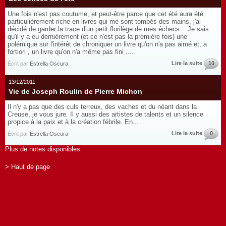
Une fois n'est pas coutume, et peut-être parce que cet été aura été
particulièrement riche en livres qui me sont tombés des mains, j'ai
décidé de garder la trace d'un petit florilège de mes échecs. Je sais
qu'il y a eu dernièrement (et ce n'est pas la première fois) une
polémique sur l'intérêt de chroniquer un livre qu'on n'a pas aimé et, a
fortiori , un livre qu'on n'a même pas fini ....
Lire la suite
10
Écrit par
Estrella Oscura
13/12/2011
Vie de Joseph Roulin de Pierre Michon
Il n'y a pas que des culs terreux, des vaches et du néant dans la
Creuse, je vous jure. Il y aussi des artistes de talents et un silence
propice à la paix et à la création fébrile. En...
Lire la suite
0
Écrit par
Estrella Oscura
Plus de notes disponibles.
> Haut de page