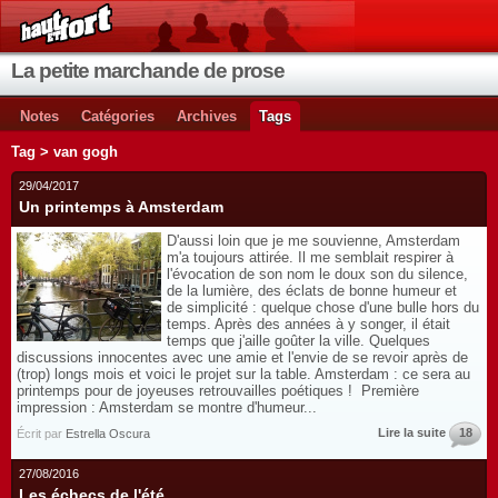
La petite marchande de prose
Notes
Catégories
Archives
Tags
Tag > van gogh
29/04/2017
Un printemps à Amsterdam
D'aussi loin que je me souvienne, Amsterdam
m'a toujours attirée. Il me semblait respirer à
l'évocation de son nom le doux son du silence,
de la lumière, des éclats de bonne humeur et
de simplicité : quelque chose d'une bulle hors du
temps. Après des années à y songer, il était
temps que j'aille goûter la ville. Quelques
discussions innocentes avec une amie et l'envie de se revoir après de
(trop) longs mois et voici le projet sur la table. Amsterdam : ce sera au
printemps pour de joyeuses retrouvailles poétiques ! Première
impression : Amsterdam se montre d'humeur...
Lire la suite
18
Écrit par
Estrella Oscura
27/08/2016
Les échecs de l'été