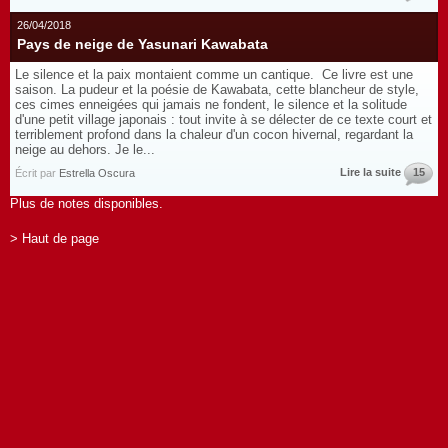
26/04/2018
Pays de neige de Yasunari Kawabata
Le silence et la paix montaient comme un cantique. Ce livre est une
saison. La pudeur et la poésie de Kawabata, cette blancheur de style,
ces cimes enneigées qui jamais ne fondent, le silence et la solitude
d'une petit village japonais : tout invite à se délecter de ce texte court et
terriblement profond dans la chaleur d'un cocon hivernal, regardant la
neige au dehors. Je le...
Lire la suite
15
Écrit par
Estrella Oscura
Plus de notes disponibles.
> Haut de page