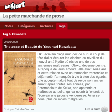
La petite marchande de prose
Notes
Catégories
Archives
Tags
Tag > kawabata
24/05/2020
Tristesse et Beauté de Yasunari Kawabata
Oki, écrivain d'âge mûr, décide sur un coup de
tête d'aller écouter les cloches du réveillon du
nouvel an à Kyôto où réside une de ses
anciennes maîtresses, Otoko, devenue peintre.
A l'époque de leurs amours, elle avait seize ans
et cette relation avec un romancier trentenaire et
déjà marié, l'a marquée à vie à bien des égards.
Elle accepte malgré tout de revoir son ancien
amant après toutes ses années, par
l'intermédiaire de Keiko, son apprentie et
maîtresse actuelle, qui va nourrir à l'endroit de
l'écrivain une jalousie vengeresse. Ainsi se
noue, plus ou moins malgré les...
Lire la suite
15
Écrit par
Estrella Oscura