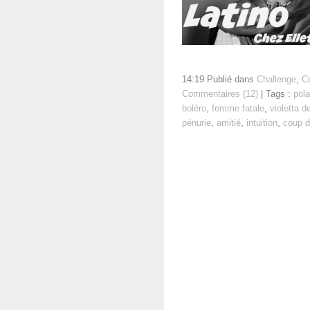
14:19 Publié dans
Challenge
,
C
Commentaires (12)
| Tags :
pola
boléro
,
femme fatale
,
violetta de
pénurie
,
amitié
,
intuition
,
coup d