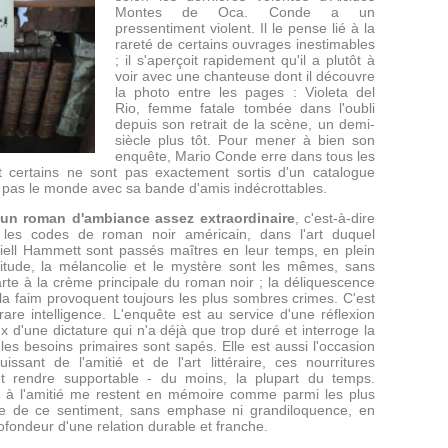
Montes de Oca. Conde a un
pressentiment violent. Il le pense lié à la
rareté de certains ouvrages inestimables
; il s'aperçoit rapidement qu'il a plutôt à
voir avec une chanteuse dont il découvre
la photo entre les pages : Violeta del
Rio, femme fatale tombée dans l'oubli
depuis son retrait de la scène, un demi-
siècle plus tôt. Pour mener à bien son
enquête, Mario Conde erre dans tous les
t certains ne sont pas exactement sortis d'un catalogue
fait pas le monde avec sa bande d'amis indécrottables.
un roman d'ambiance assez extraordinaire
, c'est-à-dire
 les codes de roman noir américain, dans l'art duquel
ll Hammett sont passés maîtres en leur temps, en plein
itude, la mélancolie et le mystère sont les mêmes, sans
tarte à la crème principale du roman noir ; la déliquescence
la faim provoquent toujours les plus sombres crimes. C'est
rare intelligence. L'enquête est au service d'une réflexion
 d'une dictature qui n'a déjà que trop duré et interroge la
les besoins primaires sont sapés. Elle est aussi l'occasion
ssant de l'amitié et de l'art littéraire, ces nourritures
out rendre supportable - du moins, la plupart du temps.
 à l'amitié me restent en mémoire comme parmi les plus
ire de ce sentiment, sans emphase ni grandiloquence, en
profondeur d'une relation durable et franche.