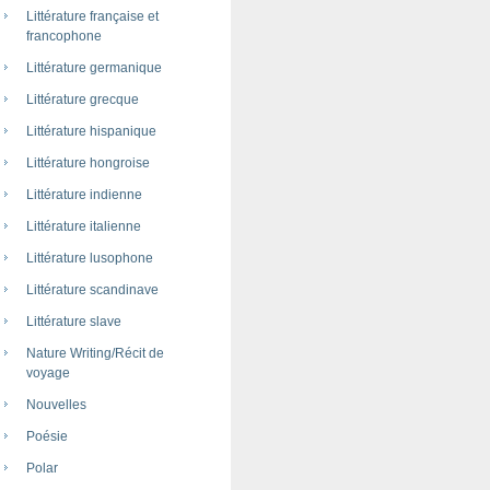
Littérature française et
francophone
Littérature germanique
Littérature grecque
Littérature hispanique
Littérature hongroise
Littérature indienne
Littérature italienne
Littérature lusophone
Littérature scandinave
Littérature slave
Nature Writing/Récit de
voyage
Nouvelles
Poésie
Polar