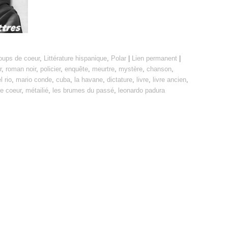
oups de coeur
,
Littérature hispanique
,
Polar
|
Lien permanent
|
r
,
roman noir
,
policier
,
enquête
,
meurtre
,
mystère
,
chanson
,
l rio
,
mario conde
,
cuba
,
la havane
,
dictature
,
livre
,
livre ancien
,
e coeur
,
métailié
,
les brumes du passé
,
leonardo padura