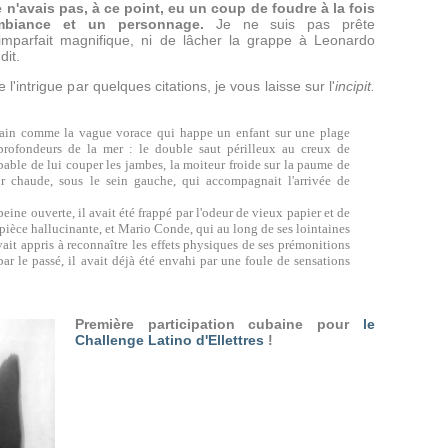
 n'avais pas, à ce point, eu un coup de foudre à la fois
mbiance et un personnage.
Je ne suis pas prête
imparfait magnifique, ni de lâcher la grappe à Leonardo
dit.
 l'intrigue par quelques citations, je vous laisse sur l'
incipit.
ain comme la vague vorace qui happe un enfant sur une plage
s profondeurs de la mer : le double saut périlleux au creux de
pable de lui couper les jambes, la moiteur froide sur la paume de
ur chaude, sous le sein gauche, qui accompagnait l'arrivée de
eine ouverte, il avait été frappé par l'odeur de vieux papier et de
e pièce hallucinante, et Mario Conde, qui au long de ses lointaines
ait appris à reconnaître les effets physiques de ses prémonitions
par le passé, il avait déjà été envahi par une foule de sensations
Première participation cubaine pour
le
Challenge Latino d'Ellettres
!