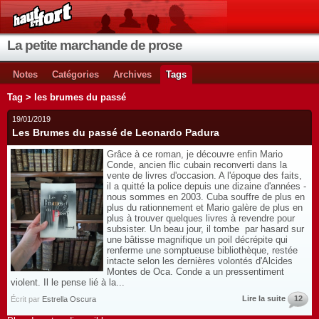
La petite marchande de prose
Notes
Catégories
Archives
Tags
Tag > les brumes du passé
19/01/2019
Les Brumes du passé de Leonardo Padura
Grâce à ce roman, je découvre enfin Mario
Conde, ancien flic cubain reconverti dans la
vente de livres d'occasion. A l'époque des faits,
il a quitté la police depuis une dizaine d'années -
nous sommes en 2003. Cuba souffre de plus en
plus du rationnement et Mario galère de plus en
plus à trouver quelques livres à revendre pour
subsister. Un beau jour, il tombe par hasard sur
une bâtisse magnifique un poil décrépite qui
renferme une somptueuse bibliothèque, restée
intacte selon les dernières volontés d'Alcides
Montes de Oca. Conde a un pressentiment
violent. Il le pense lié à la...
Lire la suite
12
Écrit par
Estrella Oscura