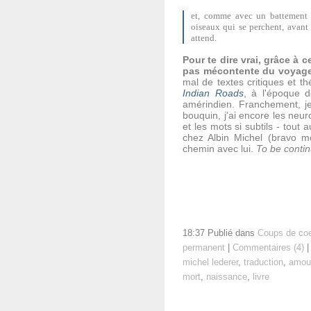
et, comme avec un battement d'
oiseaux qui se perchent, avant 
attend.
Pour te dire vrai, grâce à c
pas mécontente du voyage
mal de textes critiques et th
Indian Roads
, à l'époque
amérindien. Franchement, je
bouquin, j'ai encore les neur
et les mots si subtils - tout
chez Albin Michel (bravo m
chemin avec lui.
To be conti
18:37 Publié dans
Coups de co
permanent
|
Commentaires (4)
|
michel lederer
,
traduction
,
amou
mort
,
naissance
,
livre