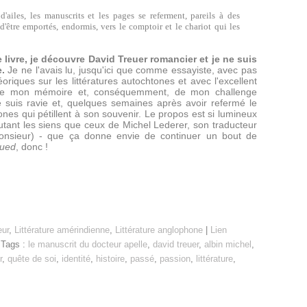
ailes, les manuscrits et les pages se referment, pareils à des
d'être emportés, endormis, vers le comptoir et le chariot qui les
e livre, je découvre David Treuer romancier et je ne suis
.
Je ne l'avais lu, jusqu'ici que comme essayiste, avec pas
éoriques sur les littératures autochtones et avec l'excellent
 de mon mémoire et, conséquemment, de mon challenge
 suis ravie et, quelques semaines après avoir refermé le
ones qui pétillent à son souvenir. Le propos est si lumineux
 autant les siens que ceux de Michel Lederer, son traducteur
onsieur) - que ça donne envie de continuer un bout de
nued
, donc !
eur
,
Littérature amérindienne
,
Littérature anglophone
|
Lien
 Tags :
le manuscrit du docteur apelle
,
david treuer
,
albin michel
,
r
,
quête de soi
,
identité
,
histoire
,
passé
,
passion
,
littérature
,