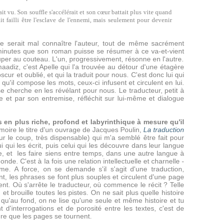
ait vu. Son souffle s'accélérait et son cœur battait plus vite quand
ait failli être l'esclave de l'ennemi, mais seulement pour devenir
ce serait mal connaître l'auteur, tout de même sacrément
 minutes que son roman puisse se résumer à ce va-et-vient
ouper au couteau. L'un, progressivement, résonne en l'autre.
maadiz, c'est Apelle qui l'a trouvée au détour d'une étagère
cur et oublié, et qui la traduit pour nous. C'est donc lui qui
qu'il compose les mots, ceux-ci infusent et circulent en lui.
 se cherche en les révélant pour nous. Le traducteur, petit à
te et par son entremise, réfléchit sur lui-même et dialogue
 en plus riche, profond et labyrinthique à mesure qu'il
moire le titre d'un ouvrage de Jacques Poulin,
La traduction
r le coup, très dispensable) qui m'a semblé être fait pour
i qui les écrit, puis celui qui les découvre dans leur langue
re, et les faire siens entre temps, dans une autre langue à
nde. C'est à la fois une relation intellectuelle et charnelle -
me. A force, on se demande s'il s'agit d'une traduction,
ent, les phrases se font plus souples et circulent d'une page
ent. Où s'arrête le traducteur, où commence le récit ? Telle
et brouille toutes les pistes. On ne sait plus quelle histoire
urs qu'au fond, on ne lise qu'une seule et même histoire et tu
 d'interrogations et de porosité entre les textes, c'est de
ure que les pages se tournent.