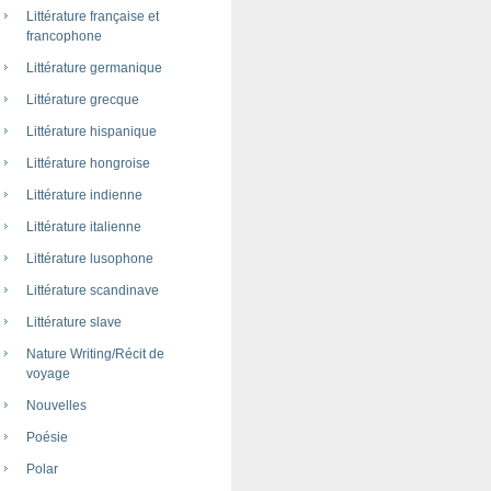
Littérature française et
francophone
Littérature germanique
Littérature grecque
Littérature hispanique
Littérature hongroise
Littérature indienne
Littérature italienne
Littérature lusophone
Littérature scandinave
Littérature slave
Nature Writing/Récit de
voyage
Nouvelles
Poésie
Polar