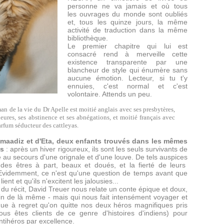
personne ne va jamais et où tous
les ouvrages du monde sont oubliés
et, tous les quinze jours, la même
activité de traduction dans la même
bibliothèque.
Le premier chapitre qui lui est
consacré rend à merveille cette
existence transparente par une
blancheur de style qui énumère sans
aucune émotion. Lecteur, si tu t'y
ennuies, c'est normal et c'est
volontaire. Attends un peu.
man de la vie du Dr Apelle est moitié anglais avec ses presbytères,
eures, ses abstinence et ses abnégations, et moitié français avec
parfum séducteur des cattleyas.
Bimaadiz et d'Eta, deux enfants trouvés dans les mêmes
es
: après un hiver rigoureux, ils sont les seuls survivants de
ce au secours d'une orignale et d'une louve. De tels auspices
des êtres à part, beaux et doués, et la fierté de leurs
Evidemment, ce n'est qu'une question de temps avant que
ent et qu'ils n'excitent les jalousies...
 du récit, David Treuer nous relate un conte épique et doux,
loin de là même - mais qui nous fait intensément voyager et
que à regret qu'on quitte nos deux héros magnifiques pris
ous êtes clients de ce genre d'histoires d'indiens) pour
antihéros par excellence.