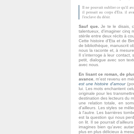
Il ne pouvait oublier ce qu'il av
il pensait au corps d'Eta. il av
l'esclave du désir.
Sauf que.
Je te le disais, 
talentueux, d'imaginer cinq
stérile entre deux récits à c
Cette histoire d'Eta et de Bi
de bibliothèque, manuscrit obs
nous la raconte et, à mesure 
Il s'interroge à leur contact,
petit, dialogue avec son tex
avec nous.
En lisant ce roman, de plus
avance
, m'est revenu en mé
est une histoire d'amour
(pou
lui. Les mots enchantent celu
originale pour les transmett
destination des lecteurs du mo
une relation totale, en som
d'ailleurs. Les styles se mêl
à l'autre. Les barrières tomb
est la question qui nous perd 
on lit. Il se pourrait d'aille
imagines bien qu'avec autant
plus en plus délicieux à mes