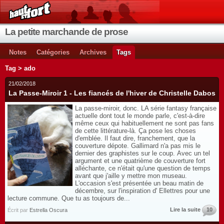
La petite marchande de prose
Notes
Catégories
Archives
Tags
Tag > ado
21/02/2018
La Passe-Miroir 1 - Les fiancés de l'hiver de Christelle Dabos
La passe-miroir, donc. LA série fantasy française
actuelle dont tout le monde parle, c'est-à-dire
même ceux qui habituellement ne sont pas fans
de cette littérature-là. Ça pose les choses
d'emblée. Il faut dire, franchement, que la
couverture dépote. Gallimard n'a pas mis le
dernier des graphistes sur le coup. Avec un tel
argument et une quatrième de couverture fort
alléchante, ce n'était qu'une question de temps
avant que j'aille y mettre mon museau.
L'occasion s'est présentée un beau matin de
décembre, sur l'inspiration d' Ellettres pour une
lecture commune. Que tu as toujours de...
Lire la suite
10
Écrit par
Estrella Oscura