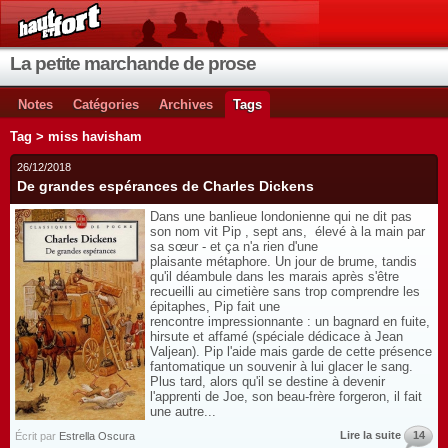
La petite marchande de prose
Notes
Catégories
Archives
Tags
Tag > miss havisham
26/12/2018
De grandes espérances de Charles Dickens
Dans une banlieue londonienne qui ne dit pas
son nom vit Pip , sept ans, élevé à la main par
sa sœur - et ça n'a rien d'une
plaisante métaphore. Un jour de brume, tandis
qu'il déambule dans les marais après s'être
recueilli au cimetière sans trop comprendre les
épitaphes, Pip fait une
rencontre impressionnante : un bagnard en fuite,
hirsute et affamé (spéciale dédicace à Jean
Valjean). Pip l'aide mais garde de cette présence
fantomatique un souvenir à lui glacer le sang.
Plus tard, alors qu'il se destine à devenir
l'apprenti de Joe, son beau-frère forgeron, il fait
une autre...
Lire la suite
14
Écrit par
Estrella Oscura