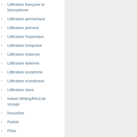
Littérature française et
francophone
Littérature germanique
Littérature grecque
Littérature hispanique
Littérature hongroise
Littérature indienne
Littérature italienne
Littérature lusophone
Littérature scandinave
Littérature slave
Nature Writing/Récit de
voyage
Nouvelles
Poésie
Polar