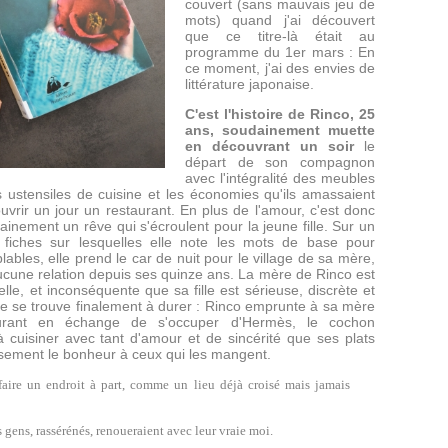
couvert (sans mauvais jeu de
mots) quand j'ai découvert
que ce titre-là était au
programme du 1er mars : En
ce moment, j'ai des envies de
littérature japonaise.
C'est l'histoire de Rinco, 25
ans, soudainement muette
en découvrant un soir
le
départ de son compagnon
avec l'intégralité des meubles
 ustensiles de cuisine et les économies qu'ils amassaient
uvrir un jour un restaurant. En plus de l'amour, c'est donc
inement un rêve qui s'écroulent pour la jeune fille. Sur un
fiches sur lesquelles elle note les mots de base pour
les, elle prend le car de nuit pour le village de sa mère,
aucune relation depuis ses quinze ans. La mère de Rinco est
elle, et inconséquente que sa fille est sérieuse, discrète et
e se trouve finalement à durer : Rinco emprunte à sa mère
urant en échange de s'occuper d'Hermès, le cochon
 cuisiner avec tant d'amour et de sincérité que ses plats
sement le bonheur à ceux qui les mangent.
faire un endroit à part, comme un lieu déjà croisé mais jamais
 gens, rassérénés, renoueraient avec leur vraie moi.