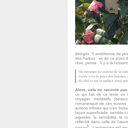
délogés. Il ambitionne de pein
des haïkus - et de ce point d
rêve, pense : Il y a là l'essen
On estompe la couleur de la natur
existe vers le pays des brumes.
du réel et sur la surface ainsi r
Alors, cela ne
raconte
pas 
ce qui fait de ce texte un 
voyages méditatifs (beauc
romanesque de ces scories ar
actions infinies qui n'en fini
façon superficielle, semble-t-i
aiguisée, la sensibilité, la
réfléchit dans celle de l’œu
1
roman
. L'entreprise est a