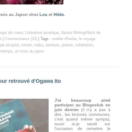
mois au Japon chez
Lou
et
Hilde
.
ups de coeur
,
Littérature asiatique
,
Nature Writing/Récit de
t
|
Commentaires (24)
| Tags :
oreiller d'herbe
,
le voyage
ppe picquier
,
roman
,
haiku
,
peinture
,
poésie
,
méditation
,
intemps
,
un mois au japon
our retrouvé d'Ogawa Ito
J'ai beaucoup aimé
participer au Blogoclub en
juin dernier
(il n'y a pas à
dire, les lectures communes,
c'est quand même sympa),
aussi ai-je sauté sur
l'occasion de remettre le