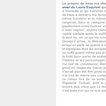
Le propos de base est char
amer
de Laura Esquivel
que
à merveille et qui transmet
de base a desservi ma lectur
même fraîcheur et la même 
rangerais dans la catégori
papillonnent entre humour et f
C'était mignon, soyons clairs,
rapide parfaite après la tou
le seul hic, en ce qui me co
Quoiqu'il arrive, la littérat
lorsqu'on parle de poésie à s
et égotiques dont les europée
ne suffit quand même pas d'al
la forêt pour parler de poésie
l'histoire et les personnages
ma soif de consistance litt
good
en diagonale (sinon je
n'aurait plus été
feel good
du
n'ai tout de même pas compr
ce roman lors de sa sorti
Papeterie Tsubaki
, dont le
encore plus creux que
Le res
c'est juste moi qui ne suis p