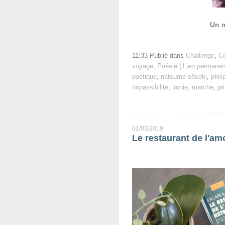
Un 
11:33 Publié dans
Challenge
,
Co
voyage
,
Poésie
|
Lien permanen
poétique
,
natsume sôseki
,
phili
impassibilité
,
ironie
,
marche
,
pr
01/03/2019
Le restaurant de l'am