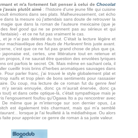
mant et m'a fortement fait penser à celui de
Chocolat
 j'avais plutôt aimé
: l'histoire d'une jeune fille qui cuisine
 moult émotions dans ses plats. Malheureusement, cet écho
e dans la mesure où j'attendais sans doute de retrouver la
magie que dans la roman de l'auteure mexicaine (que je
e des
feel good
qui ne se prennent pas au sérieux et qui
antaisie) - et ce ne fut pas vraiment le cas.
 et je n'ai pas détesté du tout. C'était la lecture légère et
ffeur machiavélique des
Hauts de Hurlevent
finis juste avant.
ncerne, c'est que ce ne fut pas grand chose de plus que ça.
ure japonaise est, certes, une littérature tout en retenue et
on propos, il ne saurait être question des envolées lyriques
ns ont parfois le secret. Ok. Mais même en sachant cela, il
ler cueillir trois brins d'herbes aromatiques sauvages dans
. Pour parler franc, j'ai trouvé le style globalement plat et
 trop naïfs et trop plein de bons sentiments pour rassasier
éraire. Du coup, ma lecture de ce roman fut du genre
feel
 m'y serais ennuyée, donc ça m'aurait énervée, donc ça
 tout) et dans cette optique-là, c'était sympathique mais je
is l'engouement foufou qu'Ogawa Ito a pu rencontrer avec
e. De même que je m'interroge sur son dernier opus,
La
 pitch est également très charmant, mais qui m'a semblé
taurant...
lorsque je l'ai feuilleté à la médiathèque. Ou alors
as faite pour apprécier ce genre de roman à sa juste valeur.