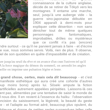
connaissance de la culture anglaise,
décide de se retirer de
Tōkyō vers les
montagnes. Il entame une marche,
seul, jusqu'à une auberge vide - la
guerre sino-japonaise débutée en
1904 apparaît à demi-mots pour
expliquer cette désertion - non sans
dénicher tout de même quelques
personnages fantomatiques,
improbables, drôles ou mystérieux
que ce conflit n'a pas (encore)
dre surtout - ce qu'il ne parvient jamais à faire - et d'écrire
e vue, nous sommes servis. Voilà, rien de plus. Il observe,
tiel de son quotidien en quête d'impassibilité et de création.
e jusqu'au seuil du rêve et on avance d'un cran l'univers tel qu'il
 A la force magique du démon du sommeil, on arrondit les angles
amollie on imprime une pulsation légère et lente.
grand chose, certes, mais cela
dit
beaucoup
- et c'est
manifeste esthétique qui aura créé une cohorte d'autres
oup moins bons) après lui. Sôseki ampute la fiction
tificielles autrement appelées péripéties. Laissons-là ces
ssent pas, alimentées par une tentative de saisir le monde de
l nous dire. Il en revient à l'essence du haïku : l'observation
 concision du saisissement, la légèreté, la beauté du geste
vre - et l'adapte au format aéré, beaucoup plus opulent, du
mbitieuse et donne de petites perles suspendues telles celle