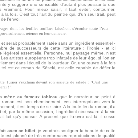
rité y suggère une sensualité d'autant plus puissante que
vraiment. Pour mieux saisir, il faut éviter, contourner,
à la fois. C'est tout l'art du peintre qui, d'un seul trait, peut
de l'envol.
vages dont les feuilles touffues laissèrent s’écouler toute l’eau
 provisoirement retenue en leur demeure.
e
et serait probablement ratée sans un ingrédient essentiel -
re de successeurs de cette littérature : l'ironie - et ici
e légèreté essentielle. Personne, nul paysage même, n'est
 Les artistes européens trop infatués de leur égo, si l'on en
cilement dans l'écueil de la lourdeur. Or, une œuvre à la fois
tel est ce roman de Sôseki, est celle capable de défier la
tre Turner s'exclama devant son assiette de salade : "C'est une
erai ! ".
us mène au fameux tableau
que le narrateur ne peint à
roman est son cheminement, ces interrogations vers la
raiment, il est temps de se taire. A la toute fin du roman, il a
ait et, par la même occasion, l'ingrédient nécessaire à la vie
vait fait qu'y penser. A présent que l’œuvre est là, il cesse
ait avec ce billet,
je voudrais souligner la beauté de cette
xte est jalonné de très nombreuses reproductions de qualité