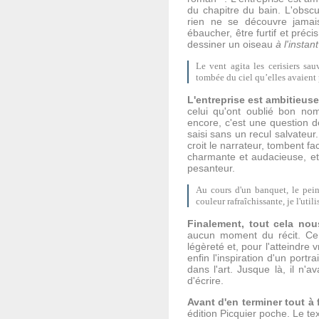
du chapitre du bain. L'obscu
rien ne se découvre jamais 
ébaucher, être furtif et précis 
dessiner un oiseau
à l'instant
Le vent agita les cerisiers sau
tombée du ciel qu’elles avaient
L'entreprise est ambitieus
celui qu'ont oublié bon nomb
encore, c'est une question d
saisi sans un recul salvateur.
croit le narrateur, tombent fa
charmante et audacieuse, et 
pesanteur.
Au cours d'un banquet, le pein
couleur rafraîchissante, je l'utilis
Finalement, tout cela no
aucun moment du récit. Ce 
légèreté et, pour l'atteindre v
enfin l'inspiration d'un portr
dans l'art. Jusque là, il n'a
d'écrire.
Avant d'en terminer tout à f
édition Picquier poche. Le te