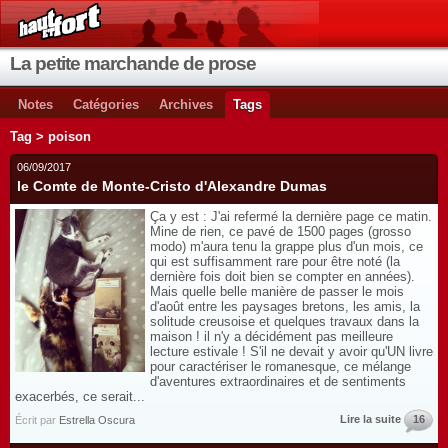
La petite marchande de prose
Notes
Catégories
Archives
Tags
Tag > poison
06/09/2017
le Comte de Monte-Cristo d'Alexandre Dumas
Ça y est : J'ai refermé la dernière page ce matin.
Mine de rien, ce pavé de 1500 pages (grosso
modo) m'aura tenu la grappe plus d'un mois, ce
qui est suffisamment rare pour être noté (la
dernière fois doit bien se compter en années).
Mais quelle belle manière de passer le mois
d'août entre les paysages bretons, les amis, la
solitude creusoise et quelques travaux dans la
maison ! il n'y a décidément pas meilleure
lecture estivale ! S'il ne devait y avoir qu'UN livre
pour caractériser le romanesque, ce mélange
d'aventures extraordinaires et de sentiments
exacerbés, ce serait...
Lire la suite
16
Écrit par
Estrella Oscura