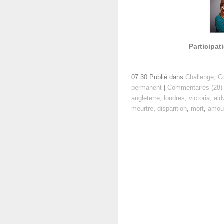
Participa
07:30 Publié dans
Challenge
,
C
permanent
|
Commentaires (28)
angleterre
,
londres
,
victoria
,
ald
meurtre
,
disparition
,
mort
,
amou