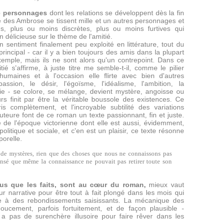
de personnages
dont les relations se développent dès la fin
se des Ambrose se tissent mille et un autres personnages et
ns, plus ou moins discrètes, plus ou moins furtives qui
 délicieuse sur le thème de l'amitié.
n sentiment finalement peu exploité en littérature, tout du
ncipal - car il y a bien toujours des amis dans la plupart
mple, mais ils ne sont alors qu'un contrepoint. Dans ce
ié s'affirme, à juste titre me semble-t-il, comme le pilier
humaines et à l'occasion elle flirte avec bien d'autres
ssion, le désir, l'égoïsme, l'idéalisme, l'ambition, la
folie - se colore, se mélange, devient mystère, angoisse ou
s finit par être la véritable boussole des existences. Ce
is complètement, et l'incroyable subtilité des variations
teure font de ce roman un texte passionnant, fin et juste.
 de l'époque victorienne dont elle est aussi, évidemment,
olitique et sociale, et c'en est un plaisir, ce texte résonne
porelle.
as de mystères, rien que des choses que nous ne connaissons pas
ensé que même la connaissance ne pouvait pas retirer toute son
lus que les faits, sont au cœur du roman,
mieux vaut
ur narrative pour être tout à fait plongé dans les mois qui
dre à des rebondissements saisissants. La mécanique des
cement, parfois fortuitement, et de façon plausible -
 a pas de surenchère illusoire pour faire rêver dans les