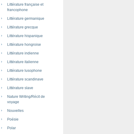
Littérature française et
francophone
Littérature germanique
Littérature grecque
Littérature hispanique
Littérature hongroise
Littérature indienne
Littérature italienne
Littérature lusophone
Littérature scandinave
Littérature slave
Nature Writing/Récit de
voyage
Nouvelles
Poésie
Polar