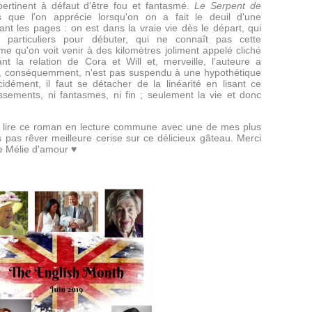
ertinent à défaut d'être fou et fantasmé.
Le Serpent de
ue l'on apprécie lorsqu'on on a fait le deuil d'une
nt les pages : on est dans la vraie vie dès le départ, qui
 particuliers pour débuter, qui ne connaît pas cette
me qu'on voit venir à des kilomètres joliment appelé cliché
nt la relation de Cora et Will et, merveille, l'auteure a
qui, conséquemment, n'est pas suspendu à une hypothétique
idément, il faut se détacher de la linéarité en lisant ce
ssements, ni fantasmes, ni fin ; seulement la vie et donc
de lire ce roman en lecture commune avec une de mes plus
 pas rêver meilleure cerise sur ce délicieux gâteau. Merci
e Mélie d'amour ♥