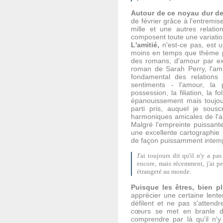
Autour de ce noyau dur 
de février grâce à l'entremi
mille et une autres relatio
composent toute une variation
L'amitié,
n'est-ce pas, est u
moins en temps que thème pri
des romans, d'amour par exe
roman de Sarah Perry, l'amit
fondamental des relations 
sentiments - l'amour, la pa
possession, la filiation, la 
épanouissement mais toujour
parti pris, auquel je souscr
harmoniques amicales de l'au
Malgré l'empreinte puissante
une excellente cartographie p
de façon puissamment intem
J'ai toujours dit qu'il n'y a p
encore, mais récemment, j'ai p
étrangeté au monde.
Puisque les êtres, bien p
apprécier une certaine lente
défilent et ne pas s'atten
cœurs se met en branle dou
comprendre par là qu'il n'y