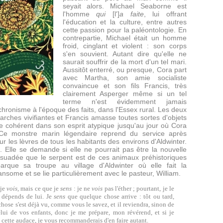
seyait alors. Michael Seaborne est
l'homme
qui
[l']
a faite
, lui offrant
l'éducation et la culture, entre autres
cette passion pour la paléontologie. En
contrepartie, Michael était un homme
froid, cinglant et violent : son corps
s'en souvient. Autant dire qu'elle ne
saurait souffrir de la mort d'un tel mari.
Aussitôt enterré, ou presque, Cora part
avec Martha, son amie socialiste
convaincue et son fils Francis, très
clairement Asperger même si un tel
terme n'est évidemment jamais
ronisme à l'époque des faits, dans l'Essex rural. Les deux
ches vivifiantes et Francis amasse toutes sortes d'objets
e cohérent dans son esprit atypique jusqu'au jour où Cora
 Ce monstre marin légendaire reprend du service après
ur les lèvres de tous les habitants des environs d'Aldwinter.
. Elle se demande si elle ne pourrait pas être la nouvelle
rsuadée que le serpent est de ces animaux préhistoriques
rque sa troupe au village d'Aldwinter où elle fait la
nsome et se lie particulièrement avec le pasteur, William.
 je
vois
, mais ce que je
sens
: je ne
vois
pas l'éther ; pourtant, je le
e dépends de lui. Je
sens
que quelque chose arrive : tôt ou tard,
ose s'est déjà vu, comme vous le savez, et il reviendra, sinon de
ui de vos enfants, donc je me prépare, mon révérend, et si je
 cette audace, je vous recommanderais d'en faire autant.