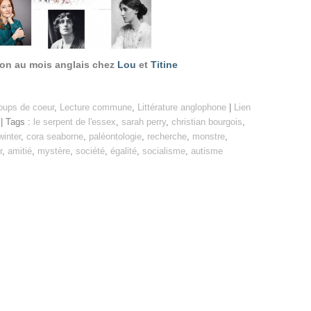
tion au mois anglais chez
Lou
et
Titine
oups de coeur
,
Lecture commune
,
Littérature anglophone
|
Lien
| Tags :
le serpent de l'essex
,
sarah perry
,
christian bourgois
,
winter
,
cora seaborne
,
paléontologie
,
recherche
,
monstre
,
r
,
amitié
,
mystère
,
société
,
égalité
,
socialisme
,
autisme