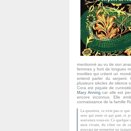
mentionné au vu de son anach
femmes y font de longues mar
insolites qui créent un mond
entend parler du serpent.
plusieurs siècles de silence s
Cora est piquée de curiosité
Mary Anning
car elle est pe
encore inconnus. Elle emba
connaissance de la famille Ra
La question, ce n'est pas ce que
sens
qui entre et qui part, et j
souvenez-vous-en. Ce quelque ch
mon vivant, du vôtre ou de cel
pouvais me permettre un instant