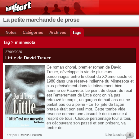
La petite marchande de prose
Notes
Catégories
Archives
Tags
Tag > minnesota
27/09/2020
Little de David Treuer
Ce roman choral, premier roman de David
Treuer, développe la vie de plusieurs
personnages entre le début du XXème siècle et
1980 dans une réserve indienne du Minnesota et
plus précisément dans le lotissement bien
nommé de Pauvreté. Le point de départ du récit
est l'enterrement de Little dont on n'a pas
retrouvé le corps, un garçon de huit ans qui ne
parlait pas ou à peine - ce Toi jeté de façon
brutale était son seul mot. Cette tombe vide
résonne comme une absurdité douloureuse à
l'esprit de tous. Chaque personnage tour à tour,
en découvrant son passé et son présent, va
tenter de...
Lire la suite
6
Écrit par
Estrella Oscura