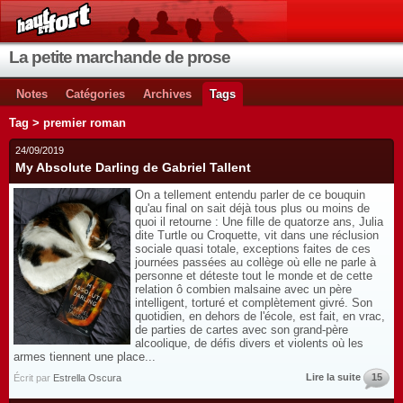
La petite marchande de prose
Notes
Catégories
Archives
Tags
Tag > premier roman
24/09/2019
My Absolute Darling de Gabriel Tallent
On a tellement entendu parler de ce bouquin
qu'au final on sait déjà tous plus ou moins de
quoi il retourne : Une fille de quatorze ans, Julia
dite Turtle ou Croquette, vit dans une réclusion
sociale quasi totale, exceptions faites de ces
journées passées au collège où elle ne parle à
personne et déteste tout le monde et de cette
relation ô combien malsaine avec un père
intelligent, torturé et complètement givré. Son
quotidien, en dehors de l'école, est fait, en vrac,
de parties de cartes avec son grand-père
alcoolique, de défis divers et violents où les
armes tiennent une place...
Lire la suite
15
Écrit par
Estrella Oscura