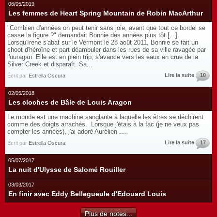
06/05/2019
Les femmes de Heart Spring Mountain de Robin MacArthur
"Combien d'années on peut tenir sans joie, avant que tout ce bordel se
casse la figure ?" demandait Bonnie des années plus tôt [...].
Lorsqu'Irene s'abat sur le Vermont le 28 août 2011, Bonnie se fait un
shoot d'héroïne et part déambuler dans les rues de sa ville ravagée par
l'ouragan. Elle est en plein trip, s'avance vers les eaux en crue de la
Silver Creek et disparaît. Sa...
Lire la suite
10
Écrit par
Estrella Oscura
02/05/2018
Les cloches de Bâle de Louis Aragon
Le monde est une machine sanglante à laquelle les êtres se déchirent
comme des doigts arrachés. Lorsque j'étais à la fac (je ne veux pas
compter les années), j'ai adoré Aurélien ....
Lire la suite
17
Écrit par
Estrella Oscura
05/07/2017
La nuit d'Ulysse de Salomé Rouiller
03/03/2017
En finir avec Eddy Bellegueule d'Edouard Louis
Plus de notes...